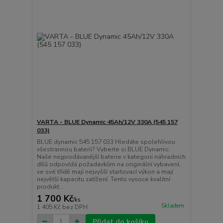
VARTA - BLUE Dynamic 45Ah/12V 330A (545 157
033)
BLUE dynamic 545 157 033 Hledáte spolehlivou
všestrannou baterii? Vyberte si BLUE Dynamic.
Naše nejprodávanější baterie v kategorii náhradních
dílů odpovídá požadavkům na originální vybavení,
ve své třídě mají nejvyšší startovací výkon a mají
největší kapacitu zatížení. Tento vysoce kvalitní
produkt...
1 700 Kč
/
ks
Skladem
1 405 Kč
bez DPH
Přidat do košíku