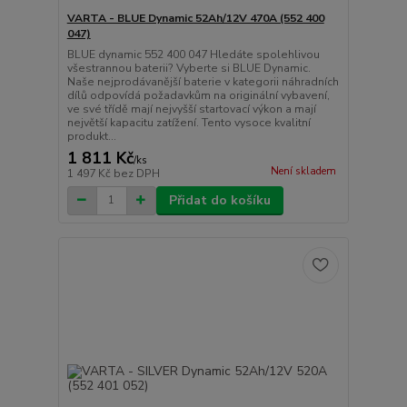
VARTA - BLUE Dynamic 52Ah/12V 470A (552 400
047)
BLUE dynamic 552 400 047 Hledáte spolehlivou
všestrannou baterii? Vyberte si BLUE Dynamic.
Naše nejprodávanější baterie v kategorii náhradních
dílů odpovídá požadavkům na originální vybavení,
ve své třídě mají nejvyšší startovací výkon a mají
největší kapacitu zatížení. Tento vysoce kvalitní
produkt...
1 811 Kč
/
ks
Není skladem
1 497 Kč
bez DPH
Přidat do košíku