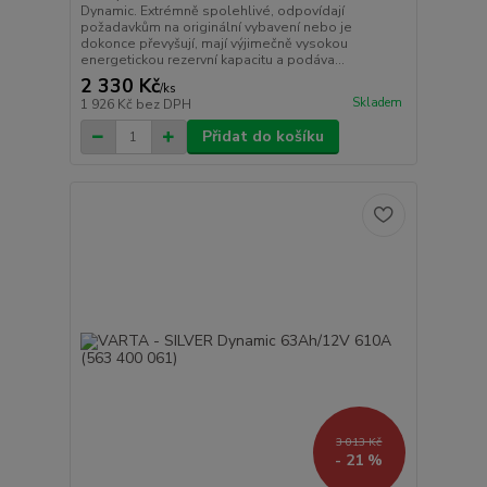
Dynamic. Extrémně spolehlivé, odpovídají
požadavkům na originální vybavení nebo je
dokonce převyšují, mají výjimečně vysokou
energetickou rezervní kapacitu a podáva...
2 330 Kč
/
ks
Skladem
1 926 Kč
bez DPH
Přidat do košíku
3 013 Kč
- 21 %