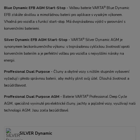
®
Blue Dynamic EFB AGM Start-Stop -
Volbou baterie VARTA
Blue Dynamic
EFB získáte skvělou a mimořádnou baterii pro aplikace s vysokým výkonem.
Vhodná pro vozidla s funkcí start-stop. Má dvojnásobnou výdrž v porovnání s
konvenčními bateriemi.
®
Silver Dynamic EFB AGM Start-Stop -
VARTA
Silver Dynamic AGM je
synonymem bezkonkurenčního výkonu: s trojnásobnou cyklickou životností oproti
konvenčním bateriím a je perfektní volbou pro vozidla s nejvyššími nároky na
energii.
Proffesional Dual Purpose -
Čluny a obytné vozy s nižším stupněm vybavení
vyžadují i přesto správnou baterii, aby mohly plnit svůj účel. Dlouhá životnost a
bezúdržbovost.
®
Proffesional Dual Purpose AGM -
Baterie VARTA
Professional Deep Cycle
AGM, speciálně vyvinuté pro elektrické čluny, jachty a pojízdné vozy, využívají naši
technologii AGM. Jsou zcela bezúdržbové.
SILVER Dynamic