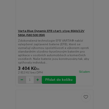
Varta Blue Dynamic EFB start-stop 60Ah/12V
560A (560 500 056)
Zdokonalená technologie EFB VARTA® nabízí
vylepšené zaplavené baterie (EFB), které se
vyznačují výbornou spolehlivostí a výkonem oproti
standardním olověno-kyselinovým bateriím pro
aplikace v osobních automobilech a komerčních
vozidlech. Naše baterie jsou konstruovány tak, aby
splňovaly individuá...
3 404 Kč
/
ks
Skladem
2 813 Kč
bez DPH
Přidat do košíku