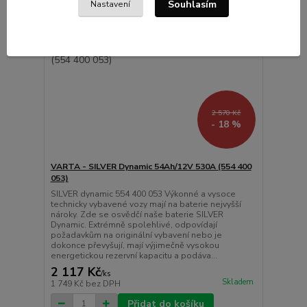
Souhlasím
Nastavení
2 570 Kč
- 18 %
VARTA - SILVER Dynamic 54Ah/12V 530A (554 400
053)
SILVER dynamic 554 400 053 Výkonné a vysoce
technicky vybavené vozy mají na baterie nejvyšší
nároky. Zde se osvědčí naše baterie SILVER
Dynamic. Extrémně spolehlivé, odpovídají
požadavkům na originální vybavení nebo je
dokonce převyšují, mají výjimečně vysokou
energetickou rezervní kapacitu a podáva...
2 117 Kč
/
ks
Skladem
1 749 Kč
bez DPH
Přidat do košíku