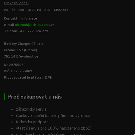
Provozní doba:
Po - Čt 9:00 - 16:00, Pá 9:00 - 14:00 hod
Kontaktní informace
e-mail
obchod@bch-battery.cz
Telefon +420 777 324 279
Battery Charger CZ s.r.o.
Křtomil 157 (Přerov)
751 14 Dřevohostice
IČ: 29755069
DIČ: CZ29755069
Provozovatel je plátcem DPH
Proč nakupovat u nás
zákaznický servis
článkové trakční baterie přímo od výrobce
technická podpora
vlastní servis pro 100% nabízeného zboží
poradenství, projekční činnost a revize