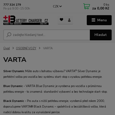
0
ks
777 324 279
CZK
za
0,00 Kč
Po-pá 9:00 -15:00h
Menu
Hledat
Úvod
OSOBNÍ VOZY
VARTA
VARTA
®
Silver Dynamic
Máte auto s bohatou výbavou? VARTA
Silver Dynamic je
perfektní volba pro vozidla bez systému start-stop s vysokou potřebou energie.
Blue Dynamic -
VARTA Blue Dynamic je vyrobena pro vozidla s průměrnou
potřebou energie - to znamená: standardní vybavení a bez technologie start-stop.
Black Dynamic -
Pro auta s nižší potřebou energie, vyrobená před rokem 2000,
doporučujeme VARTA® Black Dynamic – spolehlivá a bezúdržbová volba, která
nabízí dobrou kvalitu za vynaložené peníze.