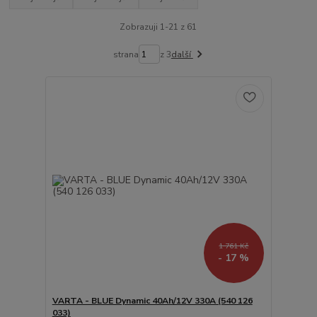
Zobrazuji 1-21 z 61
strana
z 3
další
1 761 Kč
- 17 %
VARTA - BLUE Dynamic 40Ah/12V 330A (540 126
033)