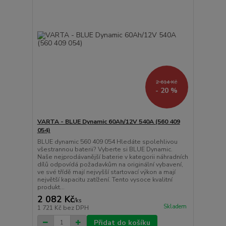
2 614 Kč
- 20 %
VARTA - BLUE Dynamic 60Ah/12V 540A (560 409
054)
BLUE dynamic 560 409 054 Hledáte spolehlivou
všestrannou baterii? Vyberte si BLUE Dynamic.
Naše nejprodávanější baterie v kategorii náhradních
dílů odpovídá požadavkům na originální vybavení,
ve své třídě mají nejvyšší startovací výkon a mají
největší kapacitu zatížení. Tento vysoce kvalitní
produkt...
2 082 Kč
/
ks
Skladem
1 721 Kč
bez DPH
Přidat do košíku