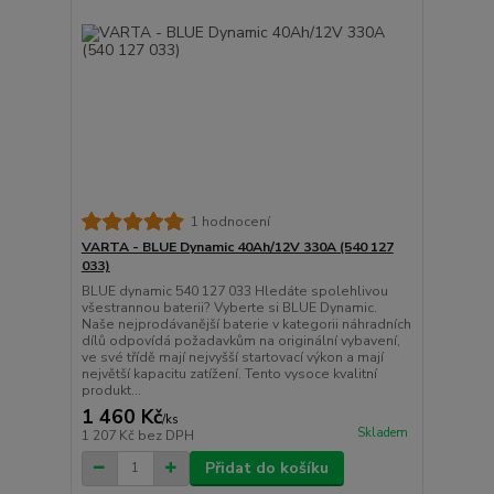
1 hodnocení
VARTA - BLUE Dynamic 40Ah/12V 330A (540 127
033)
BLUE dynamic 540 127 033 Hledáte spolehlivou
všestrannou baterii? Vyberte si BLUE Dynamic.
Naše nejprodávanější baterie v kategorii náhradních
dílů odpovídá požadavkům na originální vybavení,
ve své třídě mají nejvyšší startovací výkon a mají
největší kapacitu zatížení. Tento vysoce kvalitní
produkt...
1 460 Kč
/
ks
Skladem
1 207 Kč
bez DPH
Přidat do košíku