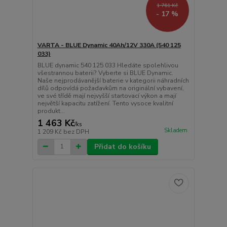
1 761 Kč
- 17 %
VARTA - BLUE Dynamic 40Ah/12V 330A (540 125
033)
BLUE dynamic 540 125 033 Hledáte spolehlivou
všestrannou baterii? Vyberte si BLUE Dynamic.
Naše nejprodávanější baterie v kategorii náhradních
dílů odpovídá požadavkům na originální vybavení,
ve své třídě mají nejvyšší startovací výkon a mají
největší kapacitu zatížení. Tento vysoce kvalitní
produkt...
1 463 Kč
/
ks
Skladem
1 209 Kč
bez DPH
Přidat do košíku