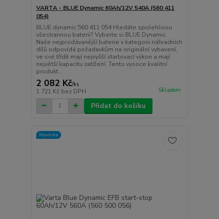
VARTA - BLUE Dynamic 60Ah/12V 540A (560 411
054)
BLUE dynamic 560 411 054 Hledáte spolehlivou
všestrannou baterii? Vyberte si BLUE Dynamic.
Naše nejprodávanější baterie v kategorii náhradních
dílů odpovídá požadavkům na originální vybavení,
ve své třídě mají nejvyšší startovací výkon a mají
největší kapacitu zatížení. Tento vysoce kvalitní
produkt...
2 082 Kč
/
ks
Skladem
1 721 Kč
bez DPH
Přidat do košíku
Novinka