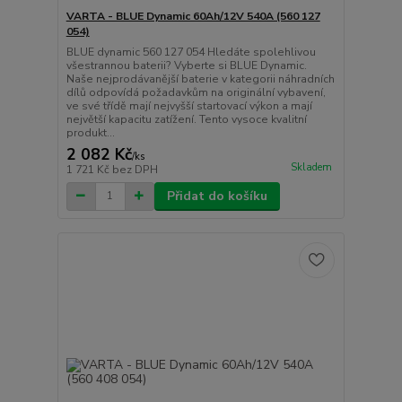
VARTA - BLUE Dynamic 60Ah/12V 540A (560 127
054)
BLUE dynamic 560 127 054 Hledáte spolehlivou
všestrannou baterii? Vyberte si BLUE Dynamic.
Naše nejprodávanější baterie v kategorii náhradních
dílů odpovídá požadavkům na originální vybavení,
ve své třídě mají nejvyšší startovací výkon a mají
největší kapacitu zatížení. Tento vysoce kvalitní
produkt...
2 082 Kč
/
ks
Skladem
1 721 Kč
bez DPH
Přidat do košíku