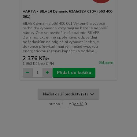
VARTA - SILVER Dynamic 63Ah/12V 610A (563 400
061)
SILVER dynamic 563 400 061 Výkonné a vysoce
technicky vybavené vozy mají na baterie nejvyšší
nároky. Zde se osvědčí naše baterie SILVER
Dynamic. Extrémně spolehlivé, odpovídají
požadavkům na originální vybavení nebo je
dokonce převyšují, mají výjimečně vysokou
energetickou rezervní kapacitu a podáva...
2 376 Kč
/
ks
Skladem
1 963 Kč
bez DPH
Přidat do košíku
Načíst další produkty (21)
strana
z 3
další