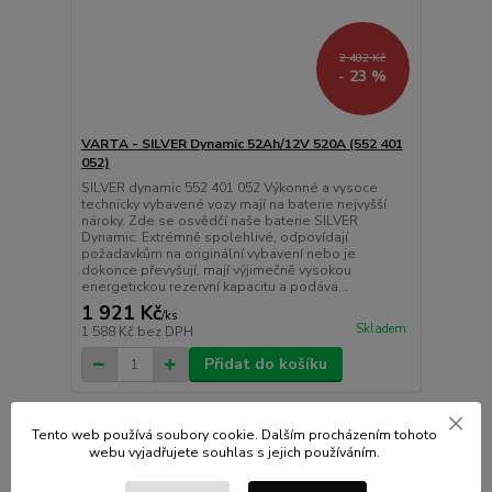
2 482 Kč
- 23 %
VARTA - SILVER Dynamic 52Ah/12V 520A (552 401
052)
SILVER dynamic 552 401 052 Výkonné a vysoce
technicky vybavené vozy mají na baterie nejvyšší
nároky. Zde se osvědčí naše baterie SILVER
Dynamic. Extrémně spolehlivé, odpovídají
požadavkům na originální vybavení nebo je
dokonce převyšují, mají výjimečně vysokou
energetickou rezervní kapacitu a podáva...
1 921 Kč
/
ks
Skladem
1 588 Kč
bez DPH
Přidat do košíku
Tento web používá soubory cookie. Dalším procházením tohoto
webu vyjadřujete souhlas s jejich používáním.