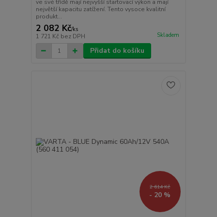
ve své třídě mají nejvyšší startovací výkon a mají
největší kapacitu zatížení. Tento vysoce kvalitní
produkt...
2 082 Kč
/
ks
Skladem
1 721 Kč
bez DPH
Přidat do košíku
2 614 Kč
- 20 %