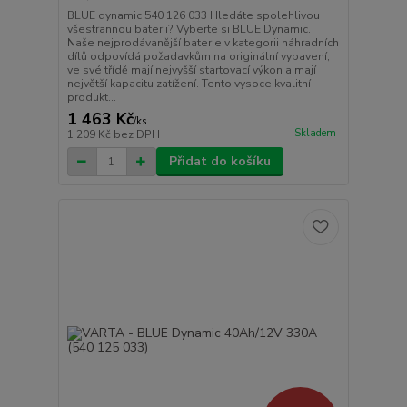
BLUE dynamic 540 126 033 Hledáte spolehlivou
všestrannou baterii? Vyberte si BLUE Dynamic.
Naše nejprodávanější baterie v kategorii náhradních
dílů odpovídá požadavkům na originální vybavení,
ve své třídě mají nejvyšší startovací výkon a mají
největší kapacitu zatížení. Tento vysoce kvalitní
produkt...
1 463 Kč
/
ks
Skladem
1 209 Kč
bez DPH
Přidat do košíku