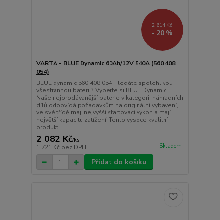
2 614 Kč
- 20 %
VARTA - BLUE Dynamic 60Ah/12V 540A (560 408
054)
BLUE dynamic 560 408 054 Hledáte spolehlivou
všestrannou baterii? Vyberte si BLUE Dynamic.
Naše nejprodávanější baterie v kategorii náhradních
dílů odpovídá požadavkům na originální vybavení,
ve své třídě mají nejvyšší startovací výkon a mají
největší kapacitu zatížení. Tento vysoce kvalitní
produkt...
2 082 Kč
/
ks
Skladem
1 721 Kč
bez DPH
Přidat do košíku