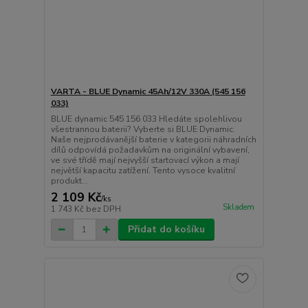
VARTA - BLUE Dynamic 45Ah/12V 330A (545 156
033)
BLUE dynamic 545 156 033 Hledáte spolehlivou
všestrannou baterii? Vyberte si BLUE Dynamic.
Naše nejprodávanější baterie v kategorii náhradních
dílů odpovídá požadavkům na originální vybavení,
ve své třídě mají nejvyšší startovací výkon a mají
největší kapacitu zatížení. Tento vysoce kvalitní
produkt...
2 109 Kč
/
ks
Skladem
1 743 Kč
bez DPH
Přidat do košíku