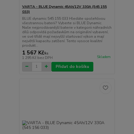
VARTA - BLUE Dynamic 45Ah/12V 330A (545 155
033)
BLUE dynamic 545 155 033 Hledáte spolehlivou
všestrannou baterii? Vyberte si BLUE Dynamic.
Naše nejprodávanější baterie v kategorii náhradních
dílů odpovídá požadavkům na originální vybavení,
ve své třídě mají nejvyšší startovací výkon a mají
největší kapacitu zatížení. Tento vysoce kvalitní
produkt...
1 567 Kč
/
ks
Skladem
1 295 Kč
bez DPH
Přidat do košíku