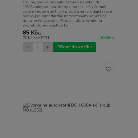
šroubu, svorka pro autobaterii s napětím do
12V.Svorky jsou vyrobeny z mosazi, díky čemuž
dobře vedou elektrický proud a nekorodují.Takové
svorky jsoustandardně namontovány ve většině
motorových vozidel. Před instalací, výměnou
svorek, dobře očistěte kon...
85 Kč
/
ks
Skladem
70 Kč
bez DPH
Přidat do košíku