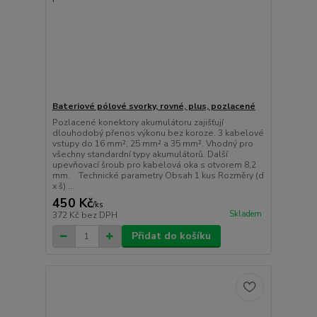
Bateriové pólové svorky, rovné, plus, pozlacené
Pozlacené konektory akumulátoru zajišťují
dlouhodobý přenos výkonu bez koroze. 3 kabelové
vstupy do 16 mm², 25 mm² a 35 mm². Vhodný pro
všechny standardní typy akumulátorů. Další
upevňovací šroub pro kabelová oka s otvorem 8,2
mm. Technické parametry Obsah 1 kus Rozměry (d
x š) ...
450 Kč
/
ks
Skladem
372 Kč
bez DPH
Přidat do košíku