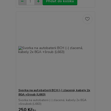
Přidat do košíku
Svorka na autobaterii BCH (-) zlacená, kabely 2x
8GA +šroub (L663)
Svorka na autobaterii (-) zlacená, kabely 2x 8GA
+šroubek (L663)
250 Kč
/
ks