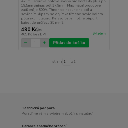
Akumulátorové pólové svorky pro kontakty plus pól
19,5mm/mínus pól 17,9mm. Maximální proudové
zatížení je 800A. Třmen se nasune na pól a
sevřením klipsny se objímka třmene sevře kolem
pólu akumulátoru. Ke svorce je možné připojit
kabel do průřezu 35 mm2.
490 Kč
/
ks
Skladem
405 Kč
bez DPH
Přidat do košíku
strana
z 1
Technická podpora
Poradíme vám s výběrem zboží i s instalací
Garance snadného vrácení