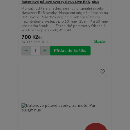
Bateriové pólové svorky Sinus Live BKS, plus
Montáž rychle a snadno: sejmutí originální svorky ·
Nasazení BKS svorky · Nasazení originální svorky na
BKS svorku. Všechny originální kabely zůstávají
nezměněny 3 výstupy pro 10 mm², 35 mm² a 50 mm²
přes očka šroubu. Technické parametry Obsah 1
kus Rozměry (š x v x h) 45 x 40 ...
700 Kč
/
ks
Skladem
579 Kč
bez DPH
Přidat do košíku