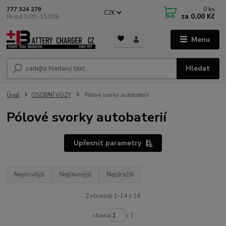
0
ks
777 324 279
CZK
za
0,00 Kč
Po-pá 9:00 -15:00h
Menu
Hledat
Úvod
OSOBNÍ VOZY
Pólové svorky autobaterií
Pólové svorky autobaterií
Upřesnit parametry
Nejnovější
Nejlevnější
Nejdražší
Zobrazuji 1-14 z 14
strana
z 1