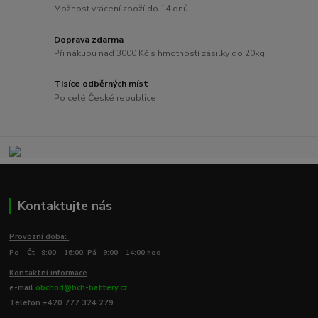
Možnost vrácení zboží do 14 dnů
Doprava zdarma
Při nákupu nad 3000 Kč s hmotností zásilky do 20kg
Tisíce odběrných míst
Po celé České republice
Kontaktujte nás
Provozní doba:
Po - Čt 9:00 - 16:00, Pá 9:00 - 14:00 hod
Kontaktní informace
e-mail
obchod@bch-battery.cz
Telefon +420 777 324 279