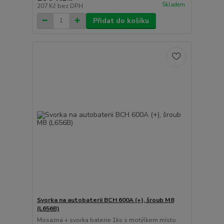
Skladem
207 Kč
bez DPH
Přidat do košíku
Svorka na autobaterii BCH 600A (+), šroub M8
(L656B)
Mosazná + svorka baterie 1ks s motýlkem místo