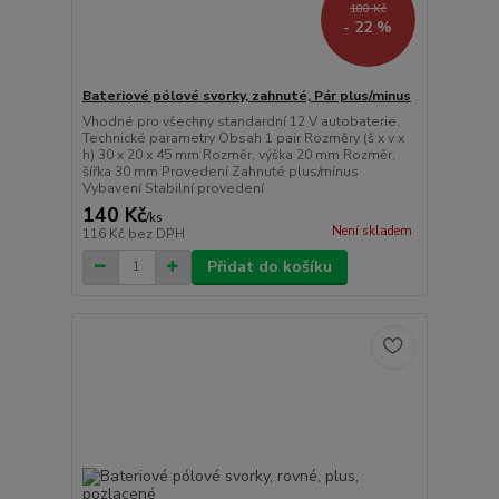
180 Kč
- 22 %
Bateriové pólové svorky, zahnuté, Pár plus/minus
Vhodné pro všechny standardní 12 V autobaterie.
Technické parametry Obsah 1 pair Rozměry (š x v x
h) 30 x 20 x 45 mm Rozměr, výška 20 mm Rozměr,
šířka 30 mm Provedení Zahnuté plus/mínus
Vybavení Stabilní provedení
140 Kč
/
ks
Není skladem
116 Kč
bez DPH
Přidat do košíku