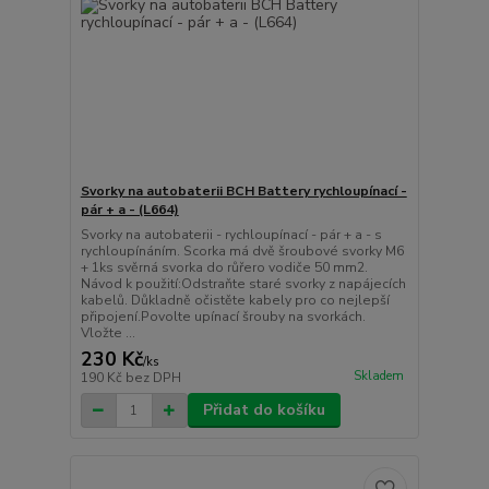
Svorky na autobaterii BCH Battery rychloupínací -
pár + a - (L664)
Svorky na autobaterii - rychloupínací - pár + a - s
rychloupínáním. Scorka má dvě šroubové svorky M6
+ 1ks svěrná svorka do růřero vodiče 50 mm2.
Návod k použití:Odstraňte staré svorky z napájecích
kabelů. Důkladně očistěte kabely pro co nejlepší
připojení.Povolte upínací šrouby na svorkách.
Vložte ...
230 Kč
/
ks
Skladem
190 Kč
bez DPH
Přidat do košíku