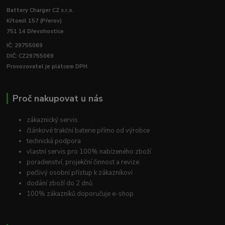
Battery Charger CZ s.r.o.
Křtomil 157 (Přerov)
751 14 Dřevohostice
IČ: 29755069
DIČ: CZ29755069
Provozovatel je plátcem DPH
Proč nakupovat u nás
zákaznický servis
článkové trakční baterie přímo od výrobce
technická podpora
vlastní servis pro 100% nabízeného zboží
poradenství, projekční činnost a revize
pečlivý osobní přístup k zákazníkovi
dodání zboží do 2 dnů
100% zákazníků doporučuje e-shop