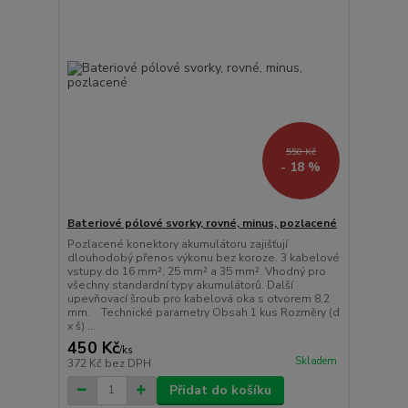
550 Kč
- 18 %
Bateriové pólové svorky, rovné, minus, pozlacené
Pozlacené konektory akumulátoru zajišťují
dlouhodobý přenos výkonu bez koroze. 3 kabelové
vstupy do 16 mm², 25 mm² a 35 mm². Vhodný pro
všechny standardní typy akumulátorů. Další
upevňovací šroub pro kabelová oka s otvorem 8,2
mm. Technické parametry Obsah 1 kus Rozměry (d
x š) ...
450 Kč
/
ks
Skladem
372 Kč
bez DPH
Přidat do košíku