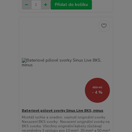
Přidat do košíku
680 Kč
- 4 %
Bateriové pólové svorky Sinus Live BKS, minus
Montáž rychle a snadno: sejmutí originální svorky ·
Nasazení BKS svorky · Nasazení originální svorky na
BKS svorku. Všechny originální kabely zůstávají
nezměněny 3 výstupy pro 10 mm², 35 mm² a 50 mm²