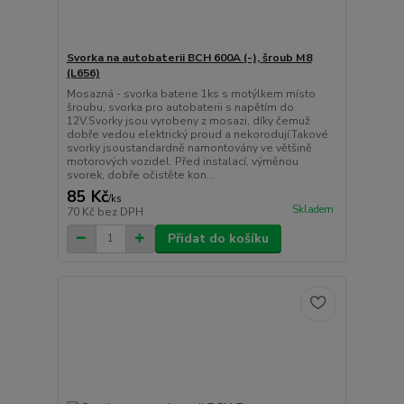
Svorka na autobaterii BCH 600A (-), šroub M8
(L656)
Mosazná - svorka baterie 1ks s motýlkem místo
šroubu, svorka pro autobaterii s napětím do
12V.Svorky jsou vyrobeny z mosazi, díky čemuž
dobře vedou elektrický proud a nekorodují.Takové
svorky jsoustandardně namontovány ve většině
motorových vozidel. Před instalací, výměnou
svorek, dobře očistěte kon...
85 Kč
/
ks
Skladem
70 Kč
bez DPH
Přidat do košíku