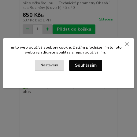
přes očka šroubu. Technické parametry Obsah 1
kus Rozměry (š x v x h) 45 x 40 ...
650 Kč
/
ks
Skladem
537 Kč
bez DPH
Přidat do košíku
Tento web používá soubory cookie. Dalším procházením tohoto
webu vyjadřujete souhlas s jejich používáním.
Souhlasím
Nastavení