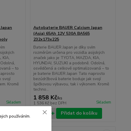
 Japan
Autobaterie BAUER Calcium Japan
(Asia) 65Ah 12V 530A BA565
poly
232x173x225
vím
Baterie BAUER Japan je díky svím
sijských
rozměrům určena pro vozidla asijských
 KIA,
značek jako je TYOTA, MAZDA, KIA,
 Odolná,
HYUNDAI, SUZUKI a podobně. Odolná,
ovaná – to
osvědčená a celkově optimalizovaná – to
naprosto
je baterie BAUER Japan Tato naprosto
 svojí
bezúdržbová baterie boduje jak svojí
nem. Kromě
špičkovou výbavou, tak i výkonem. Kromě
techno...
1 858 Kč
/
ks
Skladem
Skladem
1 536 Kč
bez DPH
šíku
Přidat do košíku
jich používáním.