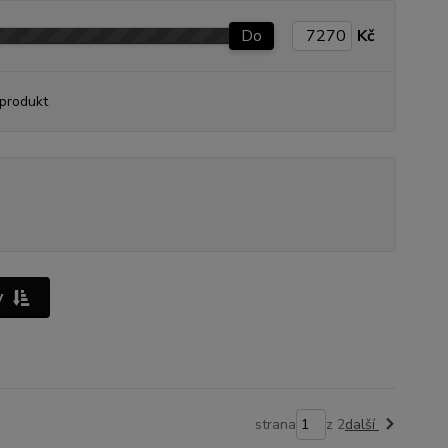
Do
Kč
produkt
y
strana
z 2
další