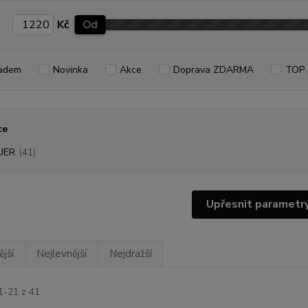
Kč
Od
adem
Novinka
Akce
Doprava ZDARMA
TOP 
ce
UER
(41)
Upřesnit parametr
jší
Nejlevnější
Nejdražší
1-21 z 41