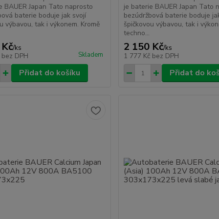
ie BAUER Japan Tato naprosto
je baterie BAUER Japan Tato 
ová baterie boduje jak svojí
bezúdržbová baterie boduje jak
u výbavou, tak i výkonem. Kromě
špičkovou výbavou, tak i výko
techno...
 Kč
2 150 Kč
/
ks
/
ks
Skladem
č
bez DPH
1 777 Kč
bez DPH
Přidat do košíku
Přidat do ko