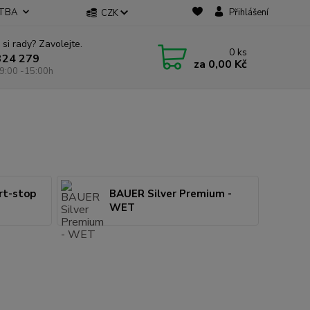
ATBA
Přihlášení
CZK
 si rady? Zavolejte.
0
ks
324 279
za
0,00 Kč
9:00 -15:00h
rt-stop
BAUER Silver Premium -
WET