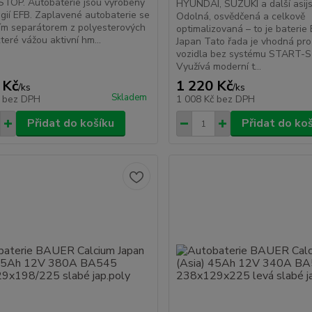
TOP. Autobaterie jsou vyrobeny
HYUNDAI, SUZUKI a další asijs
gií EFB. Zaplavené autobaterie se
Odolná, osvědčená a celkově
ím separátorem z polyesterových
optimalizovaná – to je bateri
teré vážou aktivní hm...
Japan Tato řada je vhodná pro
vozidla bez systému START-
Využívá moderní t...
 Kč
1 220 Kč
/
ks
/
ks
Skladem
č
bez DPH
1 008 Kč
bez DPH
Přidat do košíku
Přidat do ko