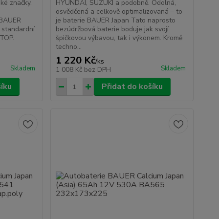
ké značky.
HYUNDAI, SUZUKI a podobně. Odolná,
osvědčená a celkově optimalizovaná – to
e BAUER
je baterie BAUER Japan Tato naprosto
 standardní
bezúdržbová baterie boduje jak svojí
STOP.
špičkovou výbavou, tak i výkonem. Kromě
techno...
1 220 Kč
/
ks
Skladem
Skladem
1 008 Kč
bez DPH
šíku
Přidat do košíku