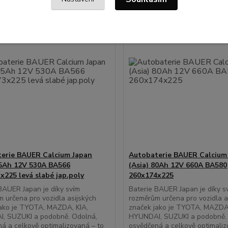
erie BAUER Calcium Japan
Autobaterie BAUER Calcium
65Ah 12V 530A BA566
(Asia) 80Ah 12V 660A BA580
x225 levá slabé jap.poly
260x174x225
BAUER Japan je díky svím
Baterie BAUER Japan je díky s
 určena pro vozidla asijských
rozměrům určena pro vozidla a
jako je TYOTA, MAZDA, KIA,
značek jako je TYOTA, MAZDA,
, SUZUKI a podobně. Odolná,
HYUNDAI, SUZUKI a podobně.
á a celkově optimalizovaná – to
osvědčená a celkově optimaliz