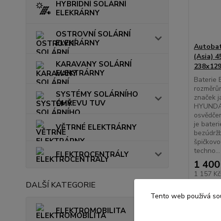
HYBRIDNÍ SOLÁRNÍ
ELEKRÁRNY
OSTROVNÍ SOLÁRNÍ
ELEKRÁRNY
Autobat
(Asia) 
KARAVANY SOLÁRNÍ
238x129
ELEKTRÁRNY
Baterie 
rozměrům
SYSTÉMY SOLÁRNÍHO
značek 
OHŘEVU TUV
HYUNDAI
osvědčen
je bater
VĚTRNÉ ELEKTRÁRNY
bezúdržb
špičkovo
techno...
ELEKTROCENTRÁLY
1 400
1 157 K
DALŠÍ KATEGORIE
Tento web používá sou
ELEKTROMOBILITA