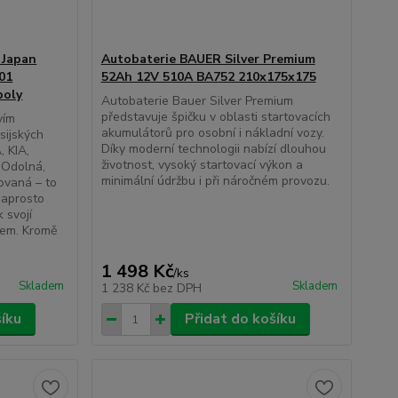
 Japan
Autobaterie BAUER Silver Premium
01
52Ah 12V 510A BA752 210x175x175
poly
Autobaterie Bauer Silver Premium
představuje špičku v oblasti startovacích
vím
akumulátorů pro osobní i nákladní vozy.
sijských
Díky moderní technologii nabízí dlouhou
 KIA,
životnost, vysoký startovací výkon a
 Odolná,
minimální údržbu i při náročném provozu.
ovaná – to
naprosto
 svojí
nem. Kromě
1 498 Kč
/
ks
Skladem
Skladem
1 238 Kč
bez DPH
šíku
Přidat do košíku