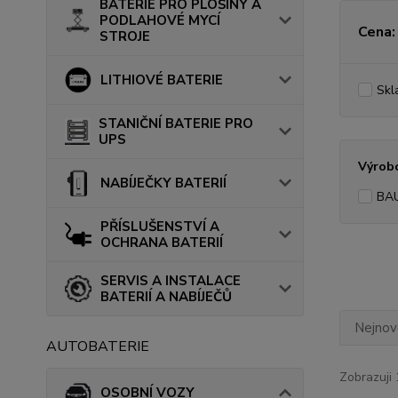
BATERIE PRO PLOŠINY A
PODLAHOVÉ MYCÍ
Cena:
STROJE
LITHIOVÉ BATERIE
Skl
STANIČNÍ BATERIE PRO
UPS
Výrob
NABÍJEČKY BATERIÍ
BA
PŘÍSLUŠENSTVÍ A
OCHRANA BATERIÍ
SERVIS A INSTALACE
BATERIÍ A NABÍJEČŮ
Nejnově
AUTOBATERIE
Zobrazuji 
OSOBNÍ VOZY