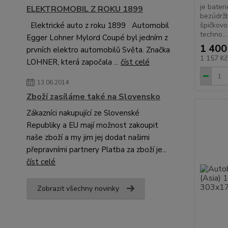
je bater
ELEKTROMOBIL Z ROKU 1899
bezúdržb
špičkovo
Elektrické auto z roku 1899 Automobil
techno...
Egger Lohner Mylord Coupé byl jedním z
1 400
prvních elektro automobilů Světa. Značka
1 157 K
LOHNER, která započala ...
číst celé
13.06.2014
Zboží zasíláme také na Slovensko
Zákazníci nakupující ze Slovenské
Republiky a EU mají možnost zakoupit
naše zboží a my jim jej dodat našimi
přepravními partnery Platba za zboží je...
číst celé
Zobrazit všechny novinky