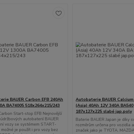
erie BAUER Carbon EFB 240Ah
Autobaterie BAUER Calcium
0A BA74005 518x264x215/243
(Asia) 40Ah 12V 340A BA540
187x127x225 slabé jap.poly
arbon Start-stop EFB Nejnovější
zúdržbových autobaterií BAUER
Baterie BAUER Japan je díky s
bní vozy se systémem START-
rozměrům určena pro vozidla a
 možné je použít i pro vozy bez
značek jako je TYOTA, MAZDA,