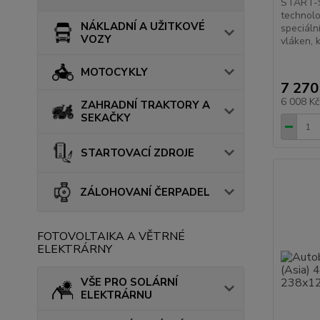
START-S
technolo
NÁKLADNÍ A UŽITKOVÉ
speciáln
VOZY
vláken, k
MOTOCYKLY
7 270
6 008 K
ZAHRADNÍ TRAKTORY A
SEKAČKY
STARTOVACÍ ZDROJE
ZÁLOHOVANÍ ČERPADEL
FOTOVOLTAIKA A VĚTRNÉ
ELEKTRÁRNY
VŠE PRO SOLÁRNÍ
ELEKTRÁRNU