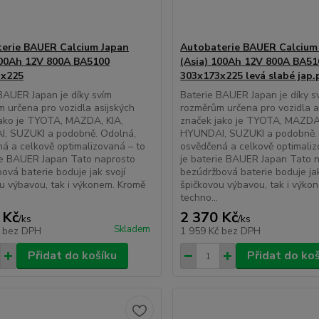
erie BAUER Calcium Japan
Autobaterie BAUER Calcium
100Ah 12V 800A BA5100
(Asia) 100Ah 12V 800A BA51
3x225
303x173x225 levá slabé jap.
BAUER Japan je díky svím
Baterie BAUER Japan je díky s
 určena pro vozidla asijských
rozměrům určena pro vozidla a
jako je TYOTA, MAZDA, KIA,
značek jako je TYOTA, MAZDA,
, SUZUKI a podobně. Odolná,
HYUNDAI, SUZUKI a podobně.
á a celkově optimalizovaná – to
osvědčená a celkově optimaliz
ie BAUER Japan Tato naprosto
je baterie BAUER Japan Tato 
ová baterie boduje jak svojí
bezúdržbová baterie boduje jak
u výbavou, tak i výkonem. Kromě
špičkovou výbavou, tak i výko
techno...
 Kč
2 370 Kč
/
ks
/
ks
Skladem
č
bez DPH
1 959 Kč
bez DPH
Přidat do košíku
Přidat do ko