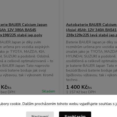
erie BAUER Calcium Japan
Autobaterie BAUER Calcium
45Ah 12V 380A BA545
(Asia) 45Ah 12V 340A BA541
x198/225 slabé jap.poly
238x129x225 levá slabé jap.
BAUER Japan je díky svím
Baterie BAUER Japan je díky s
 určena pro vozidla asijských
rozměrům určena pro vozidla a
jako je TYOTA, MAZDA, KIA,
značek jako je TYOTA, MAZDA,
, SUZUKI a podobně. Odolná,
HYUNDAI, SUZUKI a podobně.
á a celkově optimalizovaná – to
osvědčená a celkově optimaliz
ie BAUER Japan Tato naprosto
je baterie BAUER Japan Tato 
ová baterie boduje jak svojí
bezúdržbová baterie boduje jak
u výbavou, tak i výkonem. Kromě
špičkovou výbavou, tak i výko
techno...
 Kč
1 400 Kč
/
ks
/
ks
Skladem
č
bez DPH
1 157 Kč
bez DPH
Přidat do košíku
Přidat do ko
bory cookie. Dalším procházením tohoto webu vyjadřujete souhlas s je
Souhlasím
Nastavení