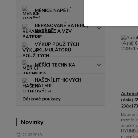
MĚNIČE NAPĚTÍ
REPASOVANÉ BATERIE,
NABÍJEČE A VZV
VÝKUP POUŽITÝCH
AKUMULÁTORŮ
MĚŘÍCÍ TECHNIKA
HAŠENÍ LITHIOVÝCH
BATERIÍ
Autobat
Dárkové poukazy
(Asia) 
238x173
Baterie 
rozměrům
Novinky
značek 
HYUNDAI
21.02.2019
osvědčen