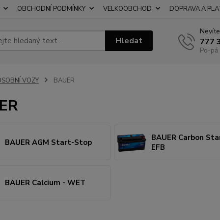
OBCHODNÍ PODMÍNKY
VELKOOBCHOD
DOPRAVA A PL
Nevíte
Hledat
777 
Po-pá 
OSOBNÍ VOZY
BAUER
ER
BAUER Carbon Sta
BAUER AGM Start-Stop
EFB
BAUER Calcium - WET