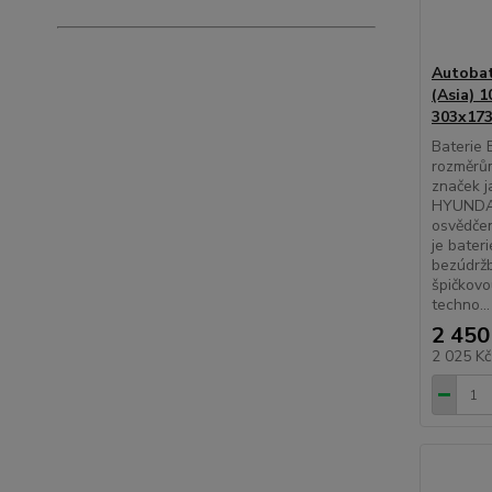
Autobat
(Asia) 
303x17
Baterie 
rozměrům
značek 
HYUNDAI
osvědčen
je bater
bezúdržb
špičkovo
techno...
2 450
2 025 K