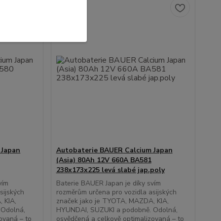
 Japan
Autobaterie BAUER Calcium Japan
(Asia) 80Ah 12V 660A BA581
238x173x225 levá slabé jap.poly
vím
Baterie BAUER Japan je díky svím
sijských
rozměrům určena pro vozidla asijských
 KIA,
značek jako je TYOTA, MAZDA, KIA,
 Odolná,
HYUNDAI, SUZUKI a podobně. Odolná,
ovaná – to
osvědčená a celkově optimalizovaná – to