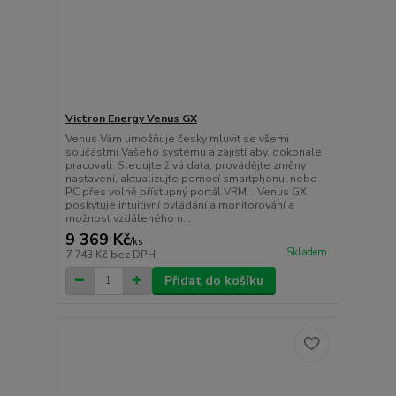
Victron Energy Venus GX
Venus Vám umožňuje česky mluvit se všemi
součástmi Vašeho systému a zajistí aby, dokonale
pracovali. Sledujte živá data, provádějte změny
nastavení, aktualizujte pomocí smartphonu, nebo
PC přes volně přístupný portál VRM. Venus GX
poskytuje intuitivní ovládání a monitorování a
možnost vzdáleného n...
9 369 Kč
/
ks
Skladem
7 743 Kč
bez DPH
Přidat do košíku