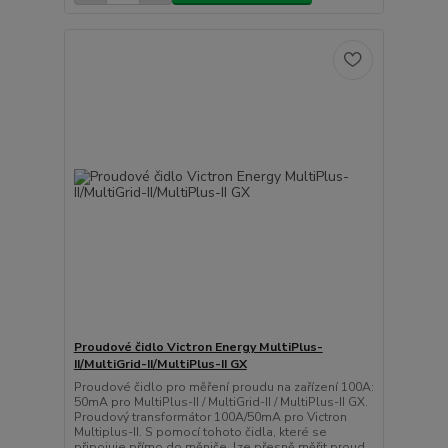
Proudové čidlo Victron Energy MultiPlus-
II/MultiGrid-II/MultiPlus-II GX
Proudové čidlo pro měření proudu na zařízení 100A:
50mA pro MultiPlus-II / MultiGrid-II / MultiPlus-II GX.
Proudový transformátor 100A/50mA pro Victron
Multiplus-II. S pomocí tohoto čidla, které se
připojuje přímo do měniče, lze přesně měřit proud