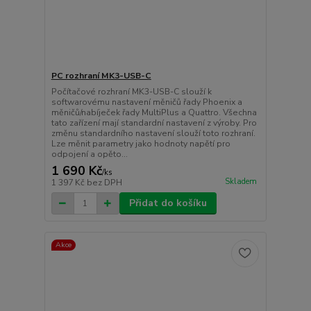
PC rozhraní MK3-USB-C
Počítačové rozhraní MK3-USB-C slouží k
softwarovému nastavení měničů řady Phoenix a
měničů/nabíječek řady MultiPlus a Quattro. Všechna
tato zařízení mají standardní nastavení z výroby. Pro
změnu standardního nastavení slouží toto rozhraní.
Lze měnit parametry jako hodnoty napětí pro
odpojení a opěto...
1 690 Kč
/
ks
Skladem
1 397 Kč
bez DPH
Přidat do košíku
Akce