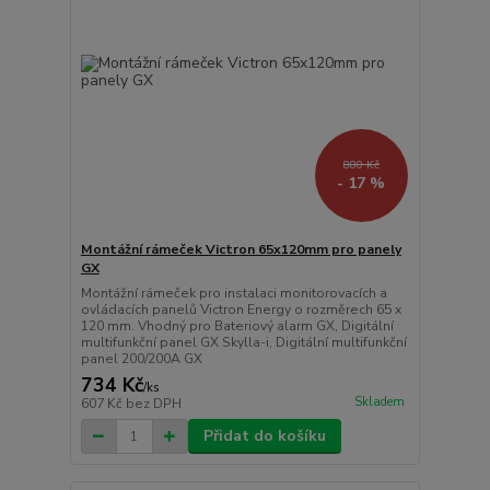
880 Kč
- 17 %
Montážní rámeček Victron 65x120mm pro panely
GX
Montážní rámeček pro instalaci monitorovacích a
ovládacích panelů Victron Energy o rozměrech 65 x
120 mm. Vhodný pro Bateriový alarm GX, Digitální
multifunkční panel GX Skylla-i, Digitální multifunkční
panel 200/200A GX
734 Kč
/
ks
Skladem
607 Kč
bez DPH
Přidat do košíku