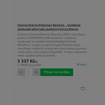
Victron Energy Ethernet Remote - Vzdálené
sledování přístrojů a baterií Victron Energy
Zařízení Victron Ethernet Remote (VER ) umožňuje
pomocí GSM/GPRS/LAN modemu vzdálené
sledování a ovládání měničů/nabíječek řady
MultiPlus, Quattro a měničů řady Phoenix nebo
umožňuje vzdálené sledování stavu baterií pomocí
sledovače stavu baterií řady BMV. S tímto zařízením
máte systém plně pod kont...
3 337 Kč
/
ks
Skladem
2 758 Kč
bez DPH
Přidat do košíku