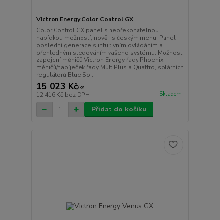
Victron Energy Color Control GX
Color Control GX panel s nepřekonatelnou
nabídkou možností, nově i s českým menu! Panel
poslední generace s intuitivním ovládáním a
přehledným sledováním vašeho systému. Možnost
zapojení měničů Victron Energy řady Phoenix,
měničů/nabíječek řady MultiPlus a Quattro, solárních
regulátorů Blue So...
15 023 Kč
/
ks
Skladem
12 416 Kč
bez DPH
Přidat do košíku