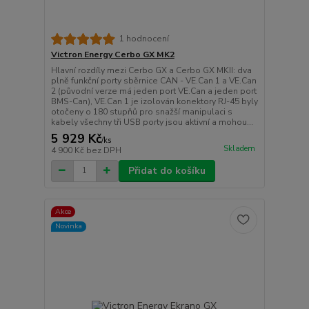
1 hodnocení
Victron Energy Cerbo GX MK2
Hlavní rozdíly mezi Cerbo GX a Cerbo GX MKII: dva
plně funkční porty sběrnice CAN - VE.Can 1 a VE.Can
2 (původní verze má jeden port VE.Can a jeden port
BMS-Can), VE.Can 1 je izolován konektory RJ-45 byly
otočeny o 180 stupňů pro snažší manipulaci s
kabely všechny tři USB porty jsou aktivní a mohou...
5 929 Kč
/
ks
Skladem
4 900 Kč
bez DPH
Přidat do košíku
Akce
Novinka