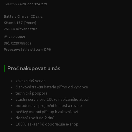
Telefon +420 777 324 279
Battery Charger CZ s.r.o.
Křtomil 157 (Přerov)
751 14 Dřevohostice
IČ: 29755069
DIČ: CZ29755069
Provozovatel je plátcem DPH
Proč nakupovat u nás
zákaznický servis
článkové trakční baterie přímo od výrobce
technická podpora
vlastní servis pro 100% nabízeného zboží
poradenství, projekční činnost a revize
pečlivý osobní přístup k zákazníkovi
dodání zboží do 2 dnů
100% zákazníků doporučuje e-shop