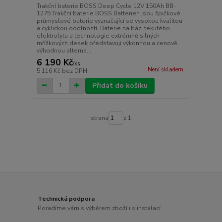
Trakční baterie BOSS Deep Cycle 12V 150Ah BB-
1275 Trakční baterie BOSS Batterien jsou špičkové
průmyslové baterie vyznačující se vysokou kvalitou
a cyklickou odolností. Baterie na bázi tekutého
elektrolytu a technologie extrémně silných
mřížkových desek představují výkonnou a cenově
výhodnou alterna...
6 190 Kč
/
ks
Není skladem
5 116 Kč
bez DPH
Přidat do košíku
strana
z 1
Technická podpora
Poradíme vám s výběrem zboží i s instalací