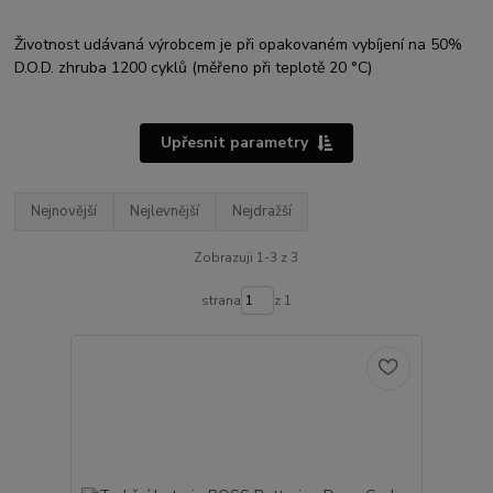
Životnost udávaná výrobcem je při opakovaném vybíjení na 50%
D.O.D. zhruba 1200 cyklů (měřeno při teplotě 20 °C)
Upřesnit parametry
Nejnovější
Nejlevnější
Nejdražší
Zobrazuji 1-3 z 3
strana
z 1