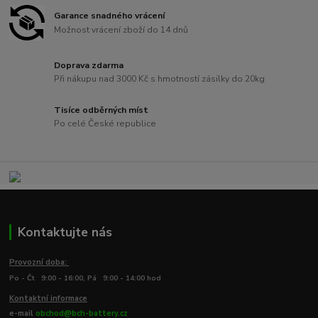
Garance snadného vrácení
Možnost vrácení zboží do 14 dnů
Doprava zdarma
Při nákupu nad 3000 Kč s hmotností zásilky do 20kg
Tisíce odběrných míst
Po celé České republice
Kontaktujte nás
Provozní doba:
Po - Čt 9:00 - 16:00, Pá 9:00 - 14:00 hod
Kontaktní informace
e-mail
obchod@bch-battery.cz