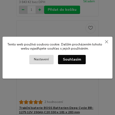
Skladem
3 843 Kč
bez DPH
Přidat do košíku
Tento web používá soubory cookie. Dalším procházením tohoto
webu vyjadřujete souhlas s jejich používáním.
Souhlasím
Nastavení
2 hodnocení
Trakční baterie BOSS Batterien Deep Cycle BB-
1275 12V 150Ah C20 330 x 181 x 283 mm