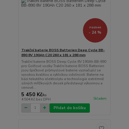
7 215 Kč
- 24 %
Trakční baterie BOSS Batterien Deep Cycle BB-
890 8V 190Ah C20 260 x 181 x 288 mm
Trakční baterie BOSS Deep Cycle 8V 190Ah BB-890
pro Golfové vozíky Trakční baterie BOSS Batterien
jsou špičkové průmyslové baterie vyznačující se
vysokou kvalitou a cyklickou odolností. Baterie na
bázi tekutého elektrolytu a technologie extrémně
silných mřížkových desek představují výkonnou a
cenově...
5 450 Kč
/
ks
Skladem
4 504 Kč
bez DPH
Přidat do košíku