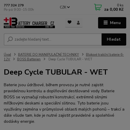
0
ks
777 324 279
CZK
za
0,00 Kč
Po-pá 9:00 -15:00h
Menu
Hledat
Úvod
BATERIE DO MANIPULAČNÍ TECHNIKY
Blokové trakční baterie 6-
12V
BOSS Batterien
Deep Cycle TUBULAR - WET
Deep Cycle TUBULAR - WET
Baterie jsou údržbové, během provozu je nutné zajistit
pravidelnou kontrolu a doplňování destilované vody. Baterie
BOSS se vyznačují robustní konstrukcí, extrémně silnými
mřížkovými deskami a speciální slitinou. Tyto baterie jsou
využívány zejména v průmyslové oblasti malých pohonů – trakcí a
dále všude tam, kde je nutné zajistit pravidelné a spolehlivé
dodávky energie.