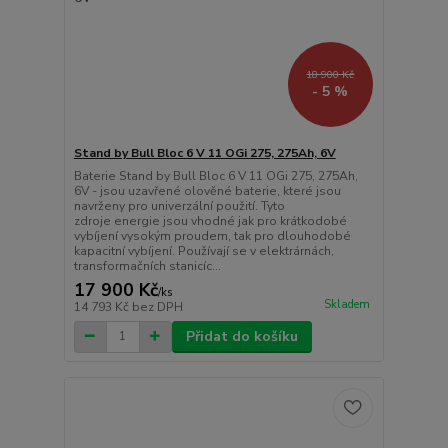
18 900 Kč
- 5 %
Stand by Bull Bloc 6 V 11 OGi 275, 275Ah, 6V
Baterie Stand by Bull Bloc 6 V 11 OGi 275, 275Ah,
6V - jsou uzavřené olověné baterie, které jsou
navrženy pro univerzální použití. Tyto
zdroje energie jsou vhodné jak pro krátkodobé
vybíjení vysokým proudem, tak pro dlouhodobé
kapacitní vybíjení. Používají se v elektrárnách,
transformačních stanicíc...
17 900 Kč
/
ks
Skladem
14 793 Kč
bez DPH
Přidat do košíku