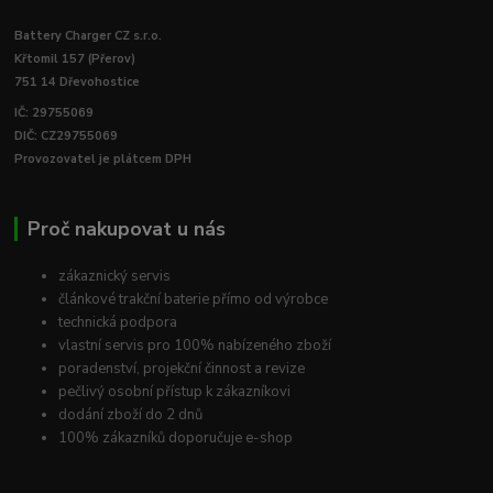
Battery Charger CZ s.r.o.
Křtomil 157 (Přerov)
751 14 Dřevohostice
IČ: 29755069
DIČ: CZ29755069
Provozovatel je plátcem DPH
Proč nakupovat u nás
zákaznický servis
článkové trakční baterie přímo od výrobce
technická podpora
vlastní servis pro 100% nabízeného zboží
poradenství, projekční činnost a revize
pečlivý osobní přístup k zákazníkovi
dodání zboží do 2 dnů
100% zákazníků doporučuje e-shop