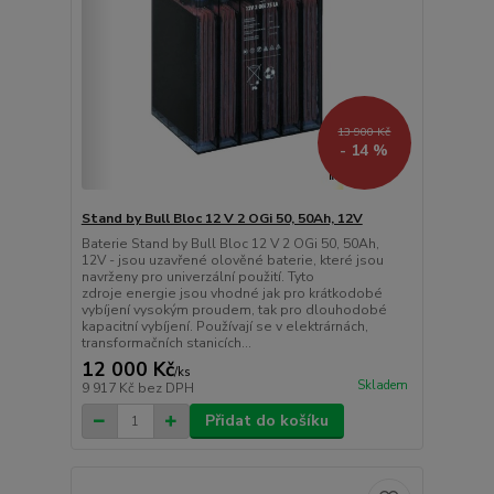
13 900 Kč
- 14 %
Stand by Bull Bloc 12 V 2 OGi 50, 50Ah, 12V
Baterie Stand by Bull Bloc 12 V 2 OGi 50, 50Ah,
12V - jsou uzavřené olověné baterie, které jsou
navrženy pro univerzální použití. Tyto
zdroje energie jsou vhodné jak pro krátkodobé
vybíjení vysokým proudem, tak pro dlouhodobé
kapacitní vybíjení. Používají se v elektrárnách,
transformačních stanicích...
12 000 Kč
/
ks
Skladem
9 917 Kč
bez DPH
Přidat do košíku