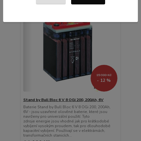
15 900 Kč
- 12 %
Stand by Bull Bloc 6 V 8 OGi 200, 200Ah, 6V
Baterie Stand by Bull Bloc 6 V 8 OGi 200, 200Ah,
6V - jsou uzavřené olověné baterie, které jsou
navrženy pro univerzální použití. Tyto
zdroje energie jsou vhodné jak pro krátkodobé
vybíjení vysokým proudem, tak pro dlouhodobé
kapacitní vybíjení. Používají se v elektrárnách,
transformačních stanicích...