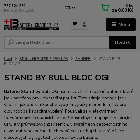
0
ks
777 324 279
CZK
za
0,00 Kč
Po-pá 9:00 -15:00h
Menu
Hledat
Úvod
STANIČNÍ BATERIE PRO UPS
BANNER
STAND BY BULL
BLOC OGi
STAND BY BULL BLOC OGi
Baterie Stand by Bull
OGi
jsou uzavřené olověné baterie, které
jsou navrženy pro univerzální použití. Tyto zdroje energie jsou
vhodné jak pro krátkodobé vybíjení vysokým proudem, tak pro
dlouhodobé kapacitní vybíjení. Používají se v elektrárnách,
transformačních stanicích, v nepřerušitelných napájecích zdrojích
UPS a v průmyslovýchzařízeních, v systémech bezpečnostního
osvětlení, v bezpečnostních napájecích zdrojích a v záložních
dieselových agregátech jako startovací baterie.