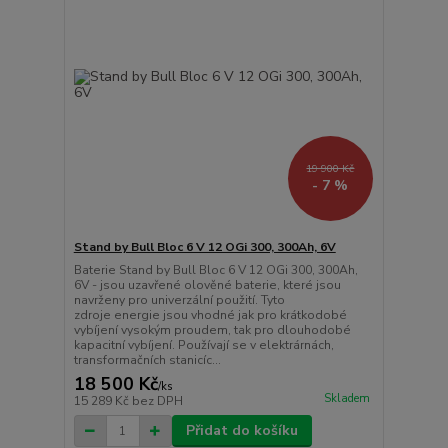
19 900 Kč
- 7 %
Stand by Bull Bloc 6 V 12 OGi 300, 300Ah, 6V
Baterie Stand by Bull Bloc 6 V 12 OGi 300, 300Ah,
6V - jsou uzavřené olověné baterie, které jsou
navrženy pro univerzální použití. Tyto
zdroje energie jsou vhodné jak pro krátkodobé
vybíjení vysokým proudem, tak pro dlouhodobé
kapacitní vybíjení. Používají se v elektrárnách,
transformačních stanicíc...
18 500 Kč
/
ks
Skladem
15 289 Kč
bez DPH
Přidat do košíku