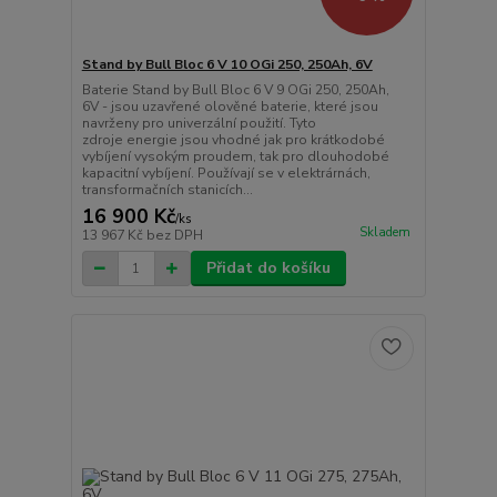
Stand by Bull Bloc 6 V 10 OGi 250, 250Ah, 6V
Baterie Stand by Bull Bloc 6 V 9 OGi 250, 250Ah,
6V - jsou uzavřené olověné baterie, které jsou
navrženy pro univerzální použití. Tyto
zdroje energie jsou vhodné jak pro krátkodobé
vybíjení vysokým proudem, tak pro dlouhodobé
kapacitní vybíjení. Používají se v elektrárnách,
transformačních stanicích...
16 900 Kč
/
ks
Skladem
13 967 Kč
bez DPH
Přidat do košíku