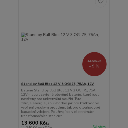
14 900 Kč
- 9 %
Stand by Bull Bloc 12 V 3 OGi 75, 75Ah, 12V
Baterie Stand by Bull Bloc 12 V 3 OGi 75, 75Ah,
12V - jsou uzavřené olověné baterie, které jsou
navrženy pro univerzální použití. Tyto
zdroje energie jsou vhodné jak pro krátkodobé
vybíjení vysokým proudem, tak pro dlouhodobé
kapacitní vybíjení. Používají se v elektrárnách,
transformačních stanicích...
13 600 Kč
/
ks
Skladem
11 240 Kč
bez DPH