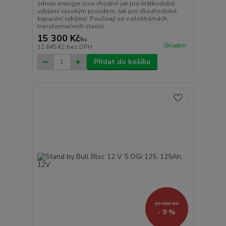
zdroje energie jsou vhodné jak pro krátkodobé
vybíjení vysokým proudem, tak pro dlouhodobé
kapacitní vybíjení. Používají se v elektrárnách,
transformačních stanicí...
15 300 Kč
/
ks
Skladem
12 645 Kč
bez DPH
Přidat do košíku
19 900 Kč
- 9 %