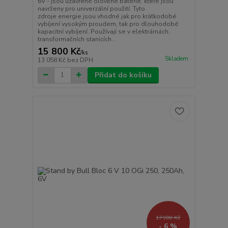
6V - jsou uzavřené olověné baterie, které jsou
navrženy pro univerzální použití. Tyto
zdroje energie jsou vhodné jak pro krátkodobé
vybíjení vysokým proudem, tak pro dlouhodobé
kapacitní vybíjení. Používají se v elektrárnách,
transformačních stanicích...
15 800 Kč
/
ks
Skladem
13 058 Kč
bez DPH
Přidat do košíku
17 900 Kč
- 6 %