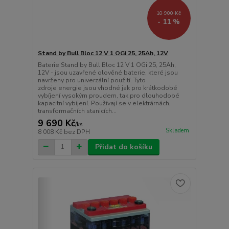
10 900 Kč
- 11 %
Stand by Bull Bloc 12 V 1 OGi 25, 25Ah, 12V
Baterie Stand by Bull Bloc 12 V 1 OGi 25, 25Ah,
12V - jsou uzavřené olověné baterie, které jsou
navrženy pro univerzální použití. Tyto
zdroje energie jsou vhodné jak pro krátkodobé
vybíjení vysokým proudem, tak pro dlouhodobé
kapacitní vybíjení. Používají se v elektrárnách,
transformačních stanicích...
9 690 Kč
/
ks
Skladem
8 008 Kč
bez DPH
Přidat do košíku