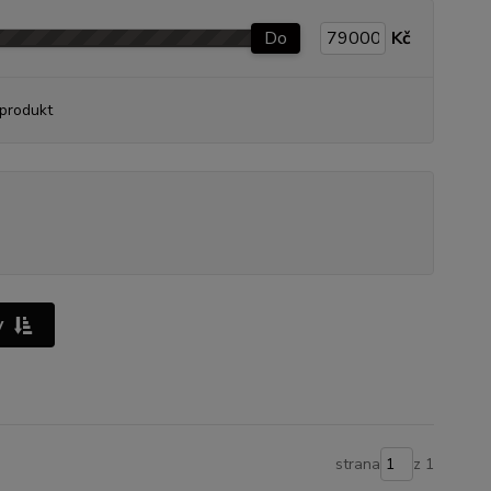
Do
Kč
produkt
y
strana
z 1