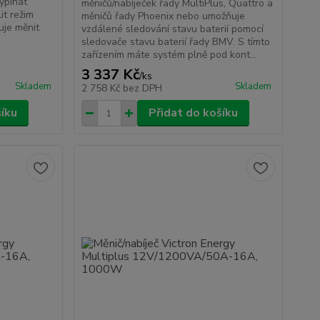
ypínat
měničů/nabíječek řady MultiPlus, Quattro a
it režim
měničů řady Phoenix nebo umožňuje
uje měnit
vzdálené sledování stavu baterií pomocí
sledovače stavu baterií řady BMV. S tímto
zařízením máte systém plně pod kont...
3 337 Kč
/
ks
Skladem
Skladem
2 758 Kč
bez DPH
šíku
Přidat do košíku