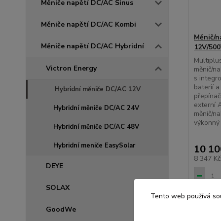
Měniče napětí DC/AC Sinus
Měniče napětí DC/AC Kombi
Měnič/n
Měniče napětí DC/AC Hybridní
12V/50
Multiplu
Victron Energy
měnič/na
s integr
baterií 
Hybridní měniče DC/AC 12V
přepínač
externí 
Hybridní měniče DC/AC 24V
měnič/na
výkonný 
Hybridní měniče DC/AC 48V
Hybridní meniče EasySolar
10 10
8 347 K
DEYE
SOLAX
Tento web používá sou
GoodWe