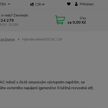
ATBA
Přihlášení
CZK
 si rady? Zavolejte.
0
ks
324 279
za
0,00 Kč
9:00 -15:00h
tron Energy
Hybridní měniče DC/AC 12V
AC měnič s čistě sinusovým výstupním napětím, se
ího externího napájení (generátor či běžná rozvodná síť).