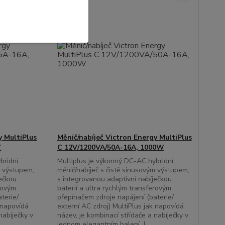
y MultiPlus
Měnič/nabíječ Victron Energy MultiPlus
W
C 12V/1200VA/50A-16A, 1000W
bridní
Multiplus je výkonný DC-AC hybridní
m výstupem,
měnič/nabíječ s čistě sinusovým výstupem,
ječkou
s integrovanou adaptivní nabíječkou
erovým
baterií a ultra rychlým transferovým
terie/
přepínačem zdroje napájení (baterie/
k napovídá
externí AC zdroj) MultiPlus jak napovídá
nabíječky v
název, je kombinací střídače a nabíječky v
jednom elegantním balení. J...