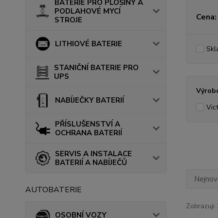
BATERIE PRO PLOŠINY A
PODLAHOVÉ MYCÍ
Cena:
STROJE
LITHIOVÉ BATERIE
Skl
STANIČNÍ BATERIE PRO
UPS
Výrob
NABÍJEČKY BATERIÍ
Vic
PŘÍSLUŠENSTVÍ A
OCHRANA BATERIÍ
SERVIS A INSTALACE
BATERIÍ A NABÍJEČŮ
Nejnově
AUTOBATERIE
Zobrazuji 
OSOBNÍ VOZY