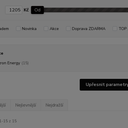
Kč
Od
adem
Novinka
Akce
Doprava ZDARMA
TOP 
ce
tron Energy
(15)
Upřesnit parametr
jší
Nejlevnější
Nejdražší
1-15 z 15