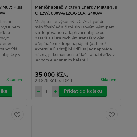
y MultiPlus
Měnič/nabíječ Victron Energy MultiPlus
00W
C 12V/3000VA/120A-16A, 2400W
bridní
Multiplus je výkonný DC-AC hybridní
m výstupem,
měnič/nabíječ s čistě sinusovým výstupem,
ječkou
s integrovanou adaptivní nabíječkou
erovým
baterií a ultra rychlým transferovým
terie/
přepínačem zdroje napájení (baterie/
k napovídá
externí AC zdroj) MultiPlus jak napovídá
nabíječky v
název, je kombinací střídače a nabíječky v
jednom elegantním balení. J...
35 000 Kč
/
ks
Skladem
Skladem
28 926 Kč
bez DPH
šíku
Přidat do košíku