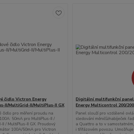
é čidlo Victron Energy
Digitální multifunkční panel
s-II/MultiGrid-II/MultiPlus-II GX
Energy Multicontrol 200/20
 čidlo pro měření proudu na
Panel slouží pro vzdálené ovlá
 100A: 50mA pro MultiPlus-II /
sledování měničů/nabíječek řad
-II / MultiPlus-II GX. Proudový
a Quattro a to v samostatném,
rmátor 100A/50mA pro Victron
i třífázovém povozu. Umožňuj