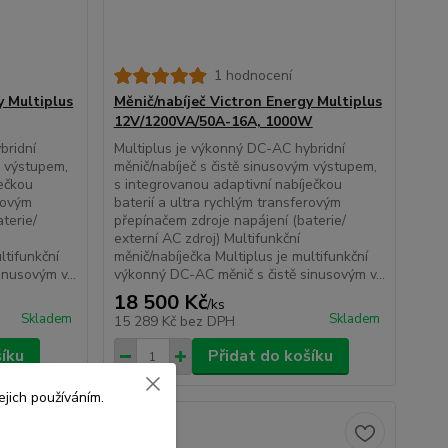
1 hodnocení
y Multiplus
Měnič/nabíječ Victron Energy Multiplus
12V/1200VA/50A-16A, 1000W
bridní
Multiplus je výkonný DC-AC hybridní
m výstupem,
měnič/nabíječ s čistě sinusovým výstupem,
ječkou
s integrovanou adaptivní nabíječkou
erovým
baterií a ultra rychlým transferovým
terie/
přepínačem zdroje napájení (baterie/
externí AC zdroj) Multifunkční
ltifunkční
měnič/nabíječka Multiplus je multifunkční
nusovým v...
výkonný DC-AC měnič s čistě sinusovým v...
18 500 Kč
/
ks
Skladem
Skladem
15 289 Kč
bez DPH
šíku
Přidat do košíku
jich používáním.