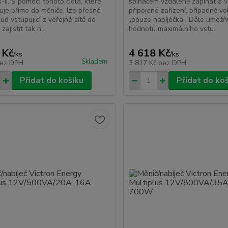
-II. S pomocí tohoto čidla, které
spínačem vzdáleně zapínat a v
juje přímo do měniče, lze přesně
připojené zařízení, případně vol
ud vstupující z veřejné sítě do
„pouze nabíječka“. Dále umožň
zajistit tak n...
hodnotu maximálního vstu...
 Kč
4 618 Kč
/
ks
/
ks
Skladem
ez DPH
3 817 Kč
bez DPH
Přidat do košíku
Přidat do ko