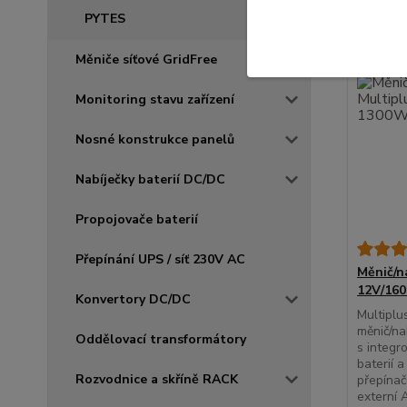
PYTES
Měniče síťové GridFree
Monitoring stavu zařízení
Nosné konstrukce panelů
Nabíječky baterií DC/DC
Propojovače baterií
Přepínání UPS / síť 230V AC
Měnič/n
12V/16
Konvertory DC/DC
Multiplu
měnič/na
Oddělovací transformátory
s integr
baterií 
Rozvodnice a skříně RACK
přepínač
externí 