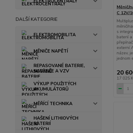
ELEKTROCENTRÁLY
Měnič/n
C 12V/
DALŠÍ KATEGORIE
Multiplu
měnič/na
s integr
ELEKTROMOBILITA
baterií 
přepínač
externí 
MĚNIČE NAPĚTÍ
název, j
jednom e
REPASOVANÉ BATERIE,
NABÍJEČE A VZV
20 60
17 025 
VÝKUP POUŽITÝCH
AKUMULÁTORŮ
MĚŘÍCÍ TECHNIKA
HAŠENÍ LITHIOVÝCH
BATERIÍ