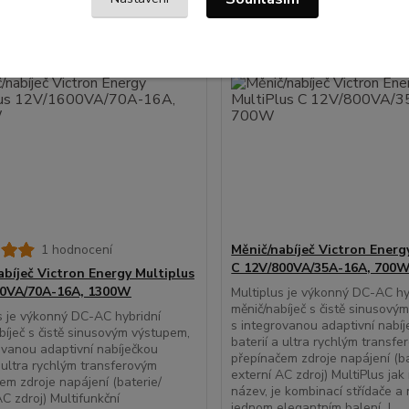
1 hodnocení
Měnič/nabíječ Victron Energ
C 12V/800VA/35A-16A, 700
abíječ Victron Energy Multiplus
00VA/70A-16A, 1300W
Multiplus je výkonný DC-AC hy
měnič/nabíječ s čistě sinusový
s je výkonný DC-AC hybridní
s integrovanou adaptivní nabí
bíječ s čistě sinusovým výstupem,
baterií a ultra rychlým transf
ovanou adaptivní nabíječkou
přepínačem zdroje napájení (ba
a ultra rychlým transferovým
externí AC zdroj) MultiPlus ja
em zdroje napájení (baterie/
název, je kombinací střídače a 
AC zdroj) Multifunkční
jednom elegantním balení. J...