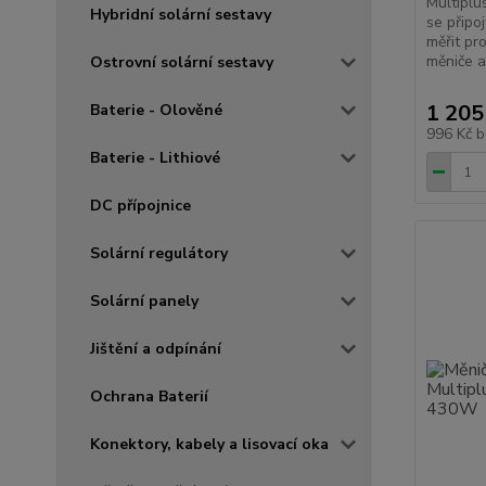
Multiplus
Hybridní solární sestavy
se připo
měřit pro
měniče a 
Ostrovní solární sestavy
1 205
Baterie - Olověné
996 Kč
b
Baterie - Lithiové
DC přípojnice
Solární regulátory
Solární panely
Jištění a odpínání
Ochrana Baterií
Konektory, kabely a lisovací oka