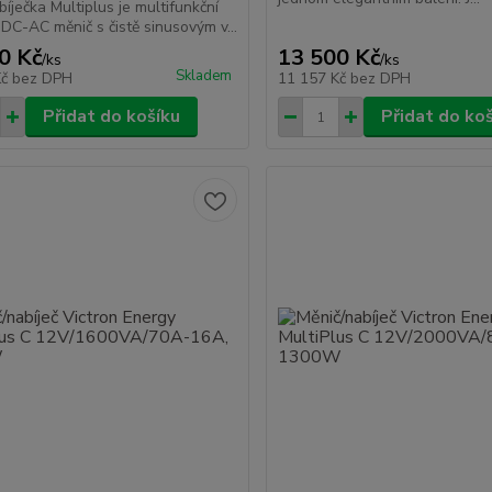
bíječka Multiplus je multifunkční
DC-AC měnič s čistě sinusovým v...
0 Kč
13 500 Kč
/
ks
/
ks
Skladem
Kč
bez DPH
11 157 Kč
bez DPH
Přidat do košíku
Přidat do ko