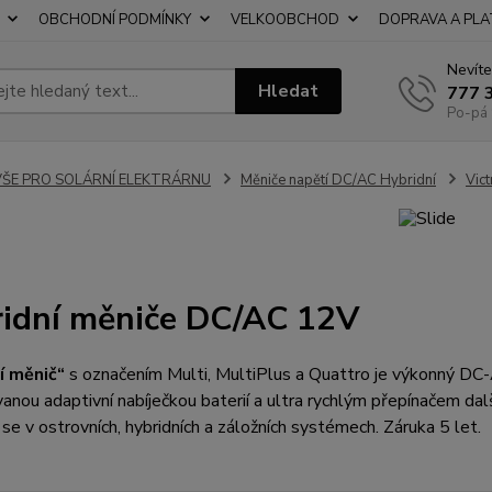
OBCHODNÍ PODMÍNKY
VELKOOBCHOD
DOPRAVA A PL
Nevíte
Hledat
777 
Po-pá 
VŠE PRO SOLÁRNÍ ELEKTRÁRNU
Měniče napětí DC/AC Hybridní
Vic
idní měniče DC/AC 12V
í měnič“
s označením Multi, MultiPlus a Quattro je výkonný DC-
vanou adaptivní nabíječkou baterií a ultra rychlým přepínačem dalš
 se v ostrovních, hybridních a záložních systémech. Záruka 5 let.