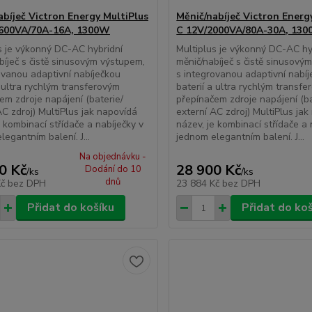
abíječ Victron Energy MultiPlus
Měnič/nabíječ Victron Energ
1600VA/70A-16A, 1300W
C 12V/2000VA/80A-30A, 13
s je výkonný DC-AC hybridní
Multiplus je výkonný DC-AC hy
bíječ s čistě sinusovým výstupem,
měnič/nabíječ s čistě sinusový
ovanou adaptivní nabíječkou
s integrovanou adaptivní nabí
a ultra rychlým transferovým
baterií a ultra rychlým transf
em zdroje napájení (baterie/
přepínačem zdroje napájení (ba
AC zdroj) MultiPlus jak napovídá
externí AC zdroj) MultiPlus ja
e kombinací střídače a nabíječky v
název, je kombinací střídače a 
legantním balení. J...
jednom elegantním balení. J...
Na objednávku -
0 Kč
28 900 Kč
Dodání do 10
/
ks
/
ks
dnů
Kč
bez DPH
23 884 Kč
bez DPH
Přidat do košíku
Přidat do ko