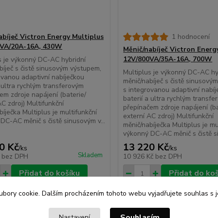
abíječ Victron Energy Multiplus
1 hodnocení
0VA/20A-16A, 430W
Měnič/nabíječ Victron Energ
12V/800VA/35A-16A, 700W
s je výkonný DC-AC hybridní
bíječ s čistě sinusovým výstupem,
Multiplus je výkonný DC-AC hy
ovanou adaptivní nabíječkou
měnič/nabíječ s čistě sinusový
a ultra rychlým transferovým
s integrovanou adaptivní nabí
em zdroje napájení (baterie/
baterií a ultra rychlým transf
AC zdroj) Multifunkční
přepínačem zdroje napájení (ba
bíječka Multiplus je multifunkční
externí AC zdroj) Multifunkční
DC-AC měnič s čistě sinusovým v...
měnič/nabíječka Multiplus je mu
výkonný DC-AC měnič s čistě si
0 Kč
13 220 Kč
/
ks
/
ks
Skladem
č
bez DPH
10 926 Kč
bez DPH
Přidat do košíku
Přidat do ko
bory cookie. Dalším procházením tohoto webu vyjadřujete souhlas s je
Souhlasím
Nastavení