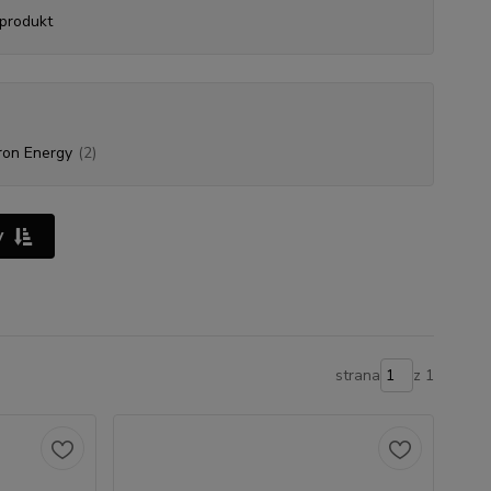
produkt
ron Energy
(2)
y
strana
z 1