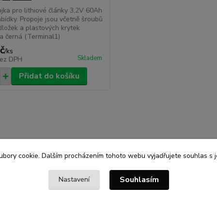
jka pro lithiové články 3,2V 60Ah
abídky. Propoje jsou včetně šroubů
ložek a plastových krytek
 a černá (Terminal1)
č
/
ks
Skladem
ez DPH
Přidat do košíku
bory cookie. Dalším procházením tohoto webu vyjadřujete souhlas s je
Souhlasím
Nastavení