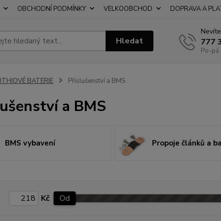
OBCHODNÍ PODMÍNKY
VELKOOBCHOD
DOPRAVA A PL
Nevíte
Hledat
777 
Po-pá 
LITHIOVÉ BATERIE
Příslušenství a BMS
lušenství a BMS
BMS vybavení
Propoje článků a ba
Kč
Od