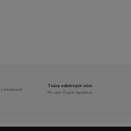
Tisíce odběrných míst
 s hmotností
Po celé České republice