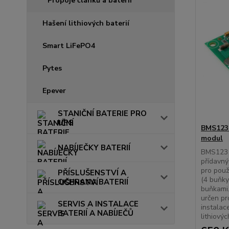
Propoje článků a baterií
Hašení lithiových baterií
Smart LiFePO4
Pytes
Epever
STANIČNÍ BATERIE PRO
UPS
BMS123 
modul
NABÍJEČKY BATERIÍ
BMS123 S
přídavný
pro použ
PŘÍSLUŠENSTVÍ A
(4 buňky
OCHRANA BATERIÍ
buňkami
určen pr
SERVIS A INSTALACE
instalac
BATERIÍ A NABÍJEČŮ
lithiovýc