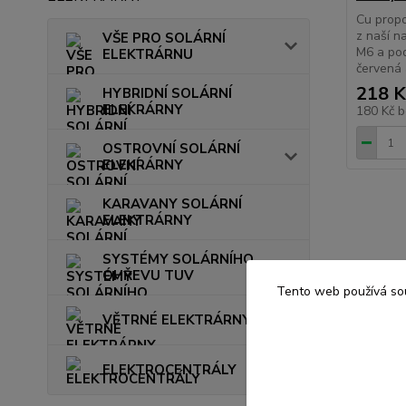
Cu propo
z naší n
VŠE PRO SOLÁRNÍ
M6 a pod
ELEKTRÁRNU
červená
218 K
HYBRIDNÍ SOLÁRNÍ
ELEKRÁRNY
180 Kč
b
OSTROVNÍ SOLÁRNÍ
ELEKRÁRNY
KARAVANY SOLÁRNÍ
ELEKTRÁRNY
SYSTÉMY SOLÁRNÍHO
OHŘEVU TUV
Tento web používá sou
VĚTRNÉ ELEKTRÁRNY
ELEKTROCENTRÁLY