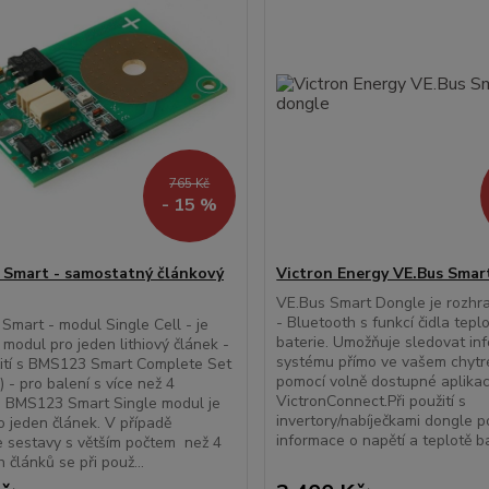
765 Kč
- 15 %
Smart - samostatný článkový
Victron Energy VE.Bus Smar
VE.Bus Smart Dongle je rozhr
- Bluetooth s funkcí čidla tepl
mart - modul Single Cell - je
baterie. Umožňuje sledovat in
 modul pro jeden lithiový článek -
systému přímo ve vašem chytr
ití s BMS123 Smart Complete Set
pomocí volně dostupné aplika
) - pro balení s více než 4
VictronConnect.Při použití s
. BMS123 Smart Single modul je
invertory/nabíječkami dongle p
o jeden článek. V případě
informace o napětí a teplotě bat
e sestavy s větším počtem než 4
h článků se při použ...