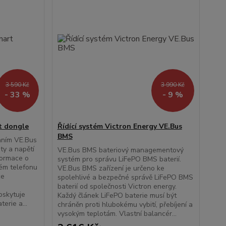
3 590 Kč
3 990 Kč
- 33 %
- 9 %
t dongle
Řídící systém Victron Energy VE.Bus
BMS
aním VE.Bus
oty a napětí
VE.Bus BMS bateriový managementový
formace o
systém pro správu LiFePO BMS baterií.
ém telefonu
VE.Bus BMS zařízení je určeno ke
ce
spolehlivé a bezpečné správě LiFePO BMS
baterií od společnosti Victron energy.
oskytuje
Každý článek LiFePO baterie musí být
erie a...
chráněn proti hlubokému vybití, přebíjení a
vysokým teplotám. Vlastní balancér...