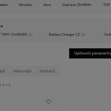
adem
Novinka
Akce
Doprava ZDARMA
TOP 
ce
TTERY CHARGER
(1)
Battery Charger CZ
(1)
Vict
Upřesnit parametr
jší
Nejlevnější
Nejdražší
1-4 z 4