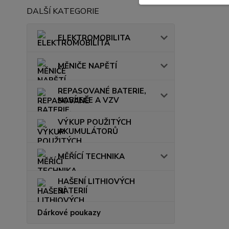
DALŠÍ KATEGORIE
ELEKTROMOBILITA
MĚNIČE NAPĚTÍ
REPASOVANÉ BATERIE,
NABÍJEČE A VZV
VÝKUP POUŽITÝCH
AKUMULÁTORŮ
MĚŘÍCÍ TECHNIKA
HAŠENÍ LITHIOVÝCH
BATERIÍ
Dárkové poukazy