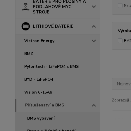
BATERIE PRO PLOŠINY A
Skl
PODLAHOVÉ MYCÍ
STROJE
LITHIOVÉ BATERIE
Výrob
Victron Energy
BA
BMZ
Pylontech - LiFePO4 s BMS
BYD - LiFePO4
Nejnově
Vision 6-15Ah
Zobrazuji 
Příslušenství a BMS
BMS vybavení