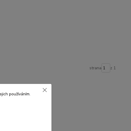
strana
z 1
jich používáním.