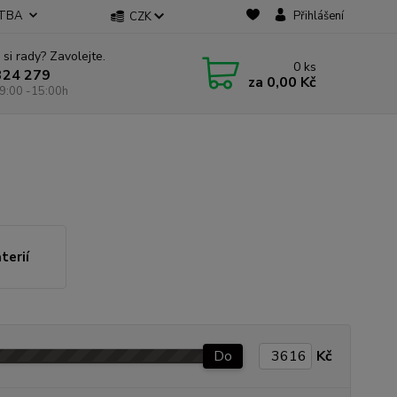
ATBA
Přihlášení
CZK
 si rady? Zavolejte.
0
ks
324 279
za
0,00 Kč
9:00 -15:00h
terií
Do
Kč