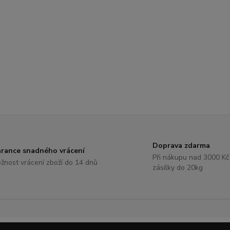
Doprava zdarma
rance snadného vrácení
Při nákupu nad 3000 Kč
žnost vrácení zboží do 14 dnů
zásilky do 20kg