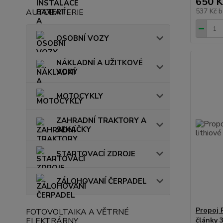
650 K
537 Kč
b
AUTOBATERIE
OSOBNÍ VOZY
NÁKLADNÍ A UŽITKOVÉ
VOZY
MOTOCYKLY
ZAHRADNÍ TRAKTORY A
SEKAČKY
STARTOVACÍ ZDROJE
ZÁLOHOVANÍ ČERPADEL
Propoj 
FOTOVOLTAIKA A VĚTRNÉ
ELEKTRÁRNY
články 