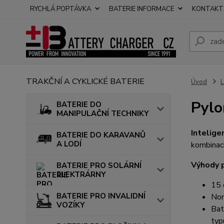
RYCHLÁ POPTÁVKA
BATERIE INFORMACE
KONTAKT
TRAKČNÍ A CYKLICKÉ BATERIE
Úvod
Pylo
BATERIE DO
MANIPULAČNÍ TECHNIKY
Intelige
BATERIE DO KARAVANŮ
A LODÍ
kombinaci
Výhody p
BATERIE PRO SOLÁRNÍ
ELEKTRÁRNY
15 
BATERIE PRO INVALIDNÍ
Nom
VOZÍKY
Bat
typ