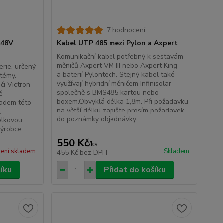
7 hodnocení
 48V
Kabel UTP 485 mezi Pylon a Axpert
Komunikační kabel potřebný k sestavám
měničů Axpert VM III nebo Axpert King
erie, určený
a baterií Pylontech. Stejný kabel také
stémy.
využívají hybridní měničem Infinisolar
či Victron
společně s BMS485 kartou nebo
ě
boxem.Obvyklá délka 1,8m. Při požadavku
kladem této
na větší délku zapište prosím požadavek
,
do poznámky objednávky.
elkovou
ýrobce...
550 Kč
/
ks
ení skladem
Skladem
455 Kč
bez DPH
šíku
Přidat do košíku