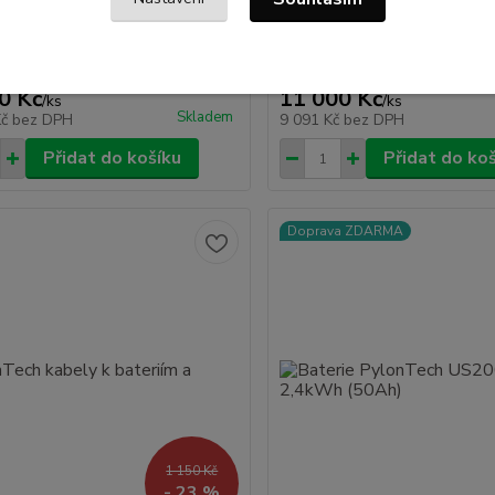
apěťových bateriových modulů s
LiFePO4 akumulátorů H48050.
 kapacitou až 14,2 kWh.
propojit a účinně řídit nabíjení 
é moduly jsou typu LiFePO4, a
jednotlivých bateriový...
citu ...
0 Kč
11 000 Kč
/
ks
/
ks
Skladem
Kč
bez DPH
9 091 Kč
bez DPH
Přidat do košíku
Přidat do ko
Doprava ZDARMA
1 150 Kč
- 23 %