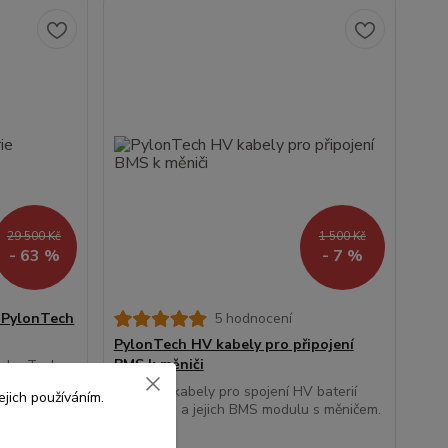
29 500 Kč
1 500 Kč
- 63 %
- 7 %
e PylonTech
5 hodnocení
PylonTech HV kabely pro připojení
BMS k měniči
PylonTech
ojování HV
Napájecí kabely pro spojení HV baterií
jich používáním.
tších celků.
Pylontech a jejich BMS modulu s měničem.
ylontech -
vá k řízení