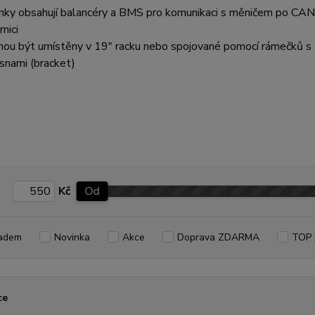
nky obsahují balancéry a BMS pro komunikaci s měničem po CAN
nici
ou být umístěny v 19" racku nebo spojované pomocí rámečků s
psnami (bracket)
Kč
Od
adem
Novinka
Akce
Doprava ZDARMA
TOP 
ce