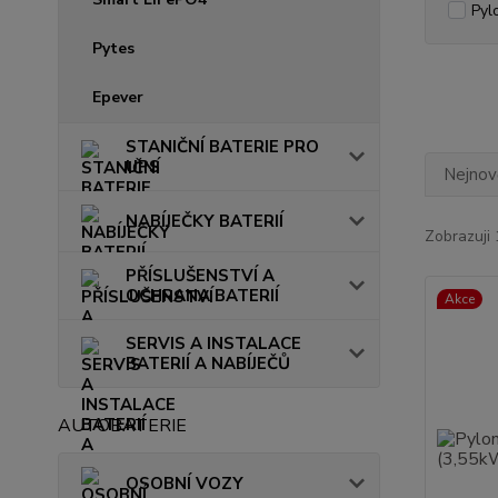
Pyl
Pytes
Epever
STANIČNÍ BATERIE PRO
UPS
Nejnově
NABÍJEČKY BATERIÍ
Zobrazuji 
PŘÍSLUŠENSTVÍ A
OCHRANA BATERIÍ
Akce
SERVIS A INSTALACE
BATERIÍ A NABÍJEČŮ
AUTOBATERIE
OSOBNÍ VOZY