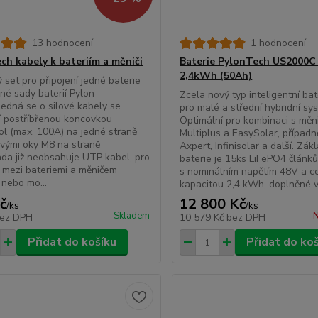
13 hodnocení
1 hodnocení
ch kabely k bateriím a měniči
Baterie PylonTech US2000C
2,4kWh (50Ah)
 set pro připojení jedné baterie
né sady baterií Pylon
Zcela nový typ inteligentní bat
.Jedná se o silové kabely se
pro malé a střední hybridní sy
í postříbřenou koncovkou
Optimální pro kombinaci s měni
l (max. 100A) na jedné straně
Multiplus a EasySolar, případn
vými oky M8 na straně
Axpert, Infinisolar a další. Zá
da již neobsahuje UTP kabel, pro
baterie je 15ks LiFePO4 článků
í mezi bateriemi a měničem
s nominálním napětím 48V a c
 nebo mo...
kapacitou 2,4 kWh, doplněné v
č
12 800 Kč
/
ks
/
ks
Skladem
N
ez DPH
10 579 Kč
bez DPH
Přidat do košíku
Přidat do ko