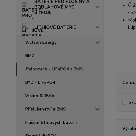
BATERIE PRO PLOŠINY A
Člá
PODLAHOVÉ MYCÍ
STROJE
sběr
Moh
kli
LITHIOVÉ BATERIE
Victron Energy
BMZ
Pylontech - LiFePO4 s BMS
Cena:
BYD - LiFePO4
Vision 6-15Ah
Skl
Příslušenství a BMS
Hašení lithiových baterií
Výrob
Smart LiFePO4