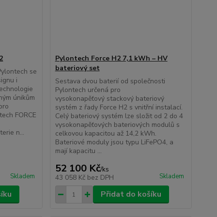
2
Pylontech Force H2 7,1 kWh – HV
bateriový set
Pylontech se
ignu i
Sestava dvou baterií od společnosti
technologie
Pylontech určená pro
lným únikům
vysokonapěťový stackový bateriový
pro
systém z řady Force H2 s vnitřní instalací.
ntech FORCE
Celý bateriový systém lze složit od 2 do 4
vysokonapěťových bateriových modulů s
erie n...
celkovou kapacitou až 14,2 kWh.
Bateriové moduly jsou typu LiFePO4, a
mají kapacitu ...
52 100 Kč
/
ks
Skladem
Skladem
43 058 Kč
bez DPH
šíku
Přidat do košíku