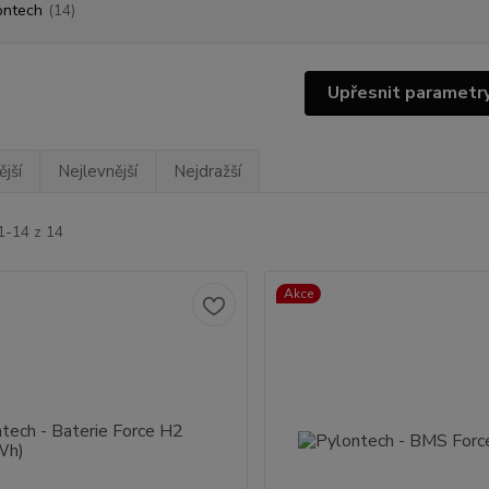
ontech
(14)
Upřesnit parametr
jší
Nejlevnější
Nejdražší
1-14 z 14
Akce