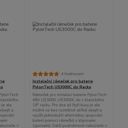
4 hodnocení
rie
Instalační rámeček pro baterie
ku
PylonTech US3000C do Racku
 PylonTech
Rámeček pro instalaci baterie PylonTech
lasického
48V US3000, US3000C do v klasického
 je ale
19" racku. Pro dva až čtyři kusy je ale
obejít a
možné se bez rozměrné skříně obejít a
pojování
využít jednodušší alternativy spojování
nami
baterií pomocí rámečků s klipsnami
naleznete v
(sponami). Další podrobnosti naleznete v