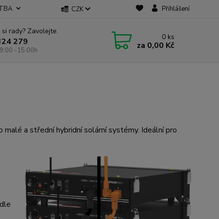
ATBA
Přihlášení
CZK
 si rady? Zavolejte.
0
ks
324 279
za
0,00 Kč
9:00 -15:00h
 malé a střední hybridní solární systémy. Ideální pro
 dle