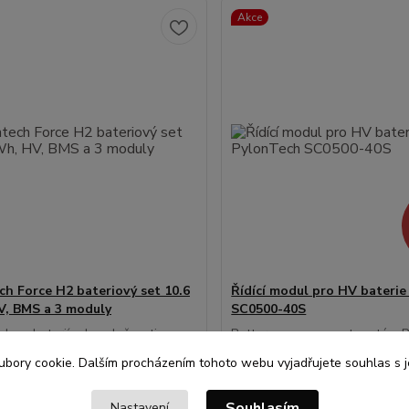
Akce
ch Force H2 bateriový set 10.6
Řídící modul pro HV bateri
, BMS a 3 moduly
SC0500-40S
dvou baterií od společnosti
Battery management systém 
h určená pro
SC0500-40S je určený pro sp
bory cookie. Dalším procházením tohoto webu vyjadřujete souhlas s je
pěťový stackový bateriový
baterií Pylontech H48050 do vě
 řady Force H2 s vnitřní instalací.
Battery management systém P
eriový systém lze složit od 2 do 4
BMS SC500-40S, který se použí
Souhlasím
Nastavení