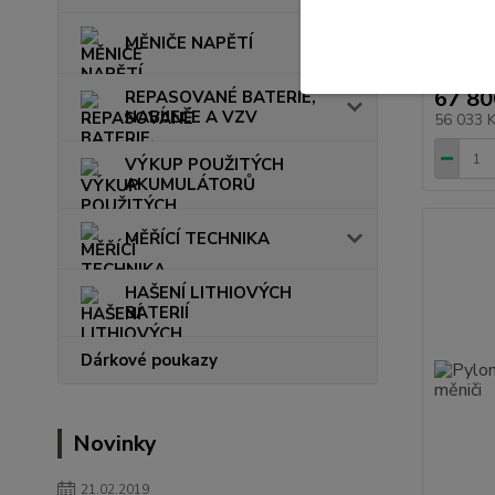
vysokon
celkovou
MĚNIČE NAPĚTÍ
Bateriov
mají kapa
67 80
REPASOVANÉ BATERIE,
NABÍJEČE A VZV
56 033 
VÝKUP POUŽITÝCH
AKUMULÁTORŮ
MĚŘÍCÍ TECHNIKA
HAŠENÍ LITHIOVÝCH
BATERIÍ
Dárkové poukazy
Novinky
21.02.2019