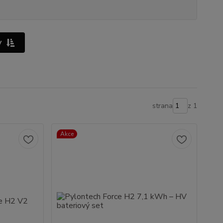
y
strana
z 1
Akce