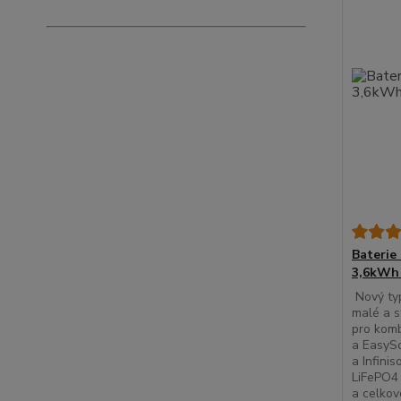
Baterie
3,6kWh 
Nový typ
malé a s
pro komb
a EasySo
a Infini
LiFePO4 
a celkov