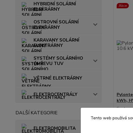
HYBRIDNÍ SOLÁRNÍ
Akce
ELEKRÁRNY
OSTROVNÍ SOLÁRNÍ
ELEKRÁRNY
KARAVANY SOLÁRNÍ
ELEKTRÁRNY
SYSTÉMY SOLÁRNÍHO
OHŘEVU TUV
VĚTRNÉ ELEKTRÁRNY
ELEKTROCENTRÁLY
Pylonte
kWh, HV
Sestava 
DALŠÍ KATEGORIE
Pylontec
Tento web používá sou
vysokona
systém z
ELEKTROMOBILITA
Celý bat