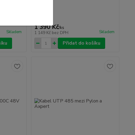
 Umožňuje
a vybíjení
1 390 Kč
/
ks
Skladem
Skladem
1 149 Kč
bez DPH
šíku
Přidat do košíku