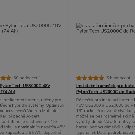
30 hodnocení
6 hodnocení
 PylonTech US3000C 48V
Instalační rámeček pro bate
(74 Ah)
PylonTech US2000C do Rac
 inteligentní baterie, určený pro
Rámeček pro instalaci baterie
třední hybridní systémy. Optimální
48V US2000 a US2000C do v k
inaci s měniči Victron Multiplus
19" racku. Pro dva až čtyři kusy
lar, případně Axpert
možné se bez rozměrné skříně 
solar.Baterie je sestavená z 15ks
využít jednodušší alternativy s
článků, s nominálním napětím 48V
baterií pomocí rámečků s klips
ou kapacitou 3,6 kWh, doplněné
(sponami). Další podrobnosti 