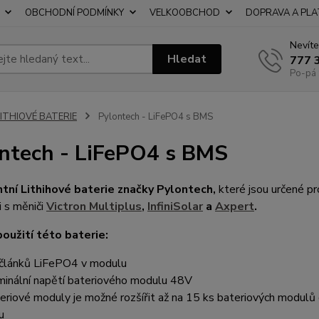
OBCHODNÍ PODMÍNKY
VELKOOBCHOD
DOPRAVA A PL
Nevíte
Hledat
777 
Po-pá 
LITHIOVÉ BATERIE
Pylontech - LiFePO4 s BMS
ntech - LiFePO4 s BMS
ntní Lithihové baterie značky Pylontech,
které jsou určené pro
 s měniči
Victron Multiplus
,
InfiniSolar
a
Axpert
.
oužití této baterie:
článků LiFePO4 v modulu
inální napětí bateriového modulu 48V
eriové moduly je možné rozšířit až na 15 ks bateriových modulů
u