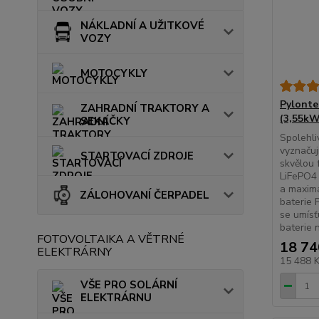
NÁKLADNÍ A UŽITKOVÉ
VOZY
MOTOCYKLY
Pylonte
ZAHRADNÍ TRAKTORY A
(3,55k
SEKAČKY
Spolehli
vyznačuj
STARTOVACÍ ZDROJE
skvělou 
LiFePO4 
a maxim
ZÁLOHOVANÍ ČERPADEL
baterie 
se umísť
baterie n
FOTOVOLTAIKA A VĚTRNÉ
18 74
ELEKTRÁRNY
15 488 
VŠE PRO SOLÁRNÍ
ELEKTRÁRNU