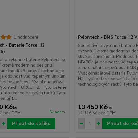
1 hodnocení
Pylontech - BMS Force H2 V
ch - Baterie Force H2
Spolehlivé a výkonné baterie 
vyznačují kromě moderního des
Wh)
skvělou funkčností. Předností 
vé a výkonné baterie Pylontech se
LiFePO4 je odolnost vůči tepe
í kromě moderního designu i
a maximální bezpečnost. BMS 
funkčností. Předností technologie
Vysokonapěťové baterie Pylo
je odolnost vůči tepelným únikům
H2. Tyto baterie se umísťují do
ální bezpečnost. Vysokonapěťové
technologických racků Tyto bat
Pylontech FORCE H2. Tyto baterie
ují do technologických racků Tyto
emají B...
0 Kč
13 450 Kč
/
ks
/
ks
Skladem
Kč
bez DPH
11 116 Kč
bez DPH
Přidat do košíku
Přidat do ko