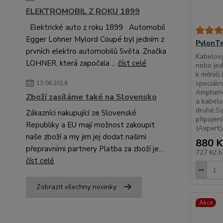
ELEKTROMOBIL Z ROKU 1899
Elektrické auto z roku 1899 Automobil
Egger Lohner Mylord Coupé byl jedním z
PylonTe
prvních elektro automobilů Světa. Značka
Kabelový
LOHNER, která započala ...
číst celé
nebo jed
k měniči
speciáln
13.06.2014
Ampheno
Zboží zasíláme také na Slovensko
a kabelo
druhé.Sa
Zákazníci nakupující ze Slovenské
připojen
Republiky a EU mají možnost zakoupit
(Axpert)
naše zboží a my jim jej dodat našimi
880 K
přepravními partnery Platba za zboží je...
727 Kč
b
číst celé
Zobrazit všechny novinky
Akce