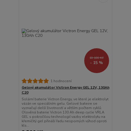
10 100 Kč
- 15 %
1 hodnocení
Gelový akumulátor Victron Energy GEL 12V, 130Ah
C20
Solární baterie Victron Energy, ve které je elektrolyt
vázán ve speciálním gelu. Gelové bateire se
vyznačují delší životností a větším počtem cyklů.
Olověná baterie Victron 130 Ah deep cycle VRLA
GEL s pokročilou technologií vazby elektrolytu na
křemičitý gel přináší řadu nesporných výhod oproti
kls...