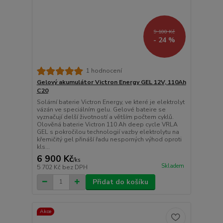
9 100 Kč
- 24 %
1 hodnocení
Gelový akumulátor Victron Energy GEL 12V, 110Ah
C20
Solární baterie Victron Energy, ve které je elektrolyt
vázán ve speciálním gelu. Gelové bateire se
vyznačují delší životností a větším počtem cyklů.
Olověná baterie Victron 110 Ah deep cycle VRLA
GEL s pokročilou technologií vazby elektrolytu na
křemičitý gel přináší řadu nesporných výhod oproti
kls...
6 900 Kč
/
ks
Skladem
5 702 Kč
bez DPH
Přidat do košíku
Akce