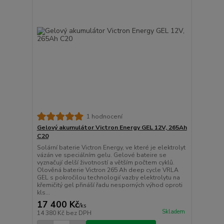
1 hodnocení
Gelový akumulátor Victron Energy GEL 12V, 265Ah
C20
Solární baterie Victron Energy, ve které je elektrolyt
vázán ve speciálním gelu. Gelové bateire se
vyznačují delší životností a větším počtem cyklů.
Olověná baterie Victron 265 Ah deep cycle VRLA
GEL s pokročilou technologií vazby elektrolytu na
křemičitý gel přináší řadu nesporných výhod oproti
kls...
17 400 Kč
/
ks
Skladem
14 380 Kč
bez DPH