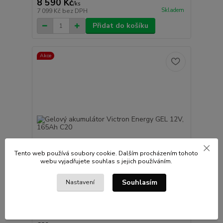
8 590 Kč
/
ks
Skladem
7 099 Kč
bez DPH
Přidat do košíku
Akce
Tento web používá soubory cookie. Dalším procházením tohoto
webu vyjadřujete souhlas s jejich používáním.
13 500 Kč
- 13 %
Souhlasím
Nastavení
1 hodnocení
Gelový akumulátor Victron Energy GEL 12V, 165Ah