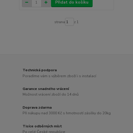
Přidat do košíku
strana
z 1
Technická podpora
Poradíme vám s výběrem zboží i s instalací
Garance snadného vrácení
Možnost vrácení zboží do 14 dnů
Doprava zdarma
Při nákupu nad 3000 Kč s hmotností zásilky do 20kg
Tisíce odběrných míst
Po celé České republice