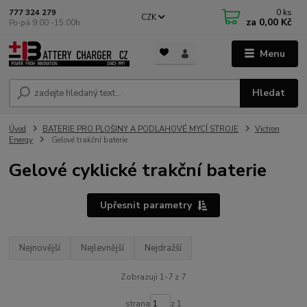
0
ks
777 324 279
CZK
za
0,00 Kč
Po-pá 9:00 -15:00h
Menu
Hledat
Úvod
BATERIE PRO PLOŠINY A PODLAHOVÉ MYCÍ STROJE
Victron
Energy
Gelové trakční baterie
Gelové cyklické trakční baterie
Upřesnit parametry
Nejnovější
Nejlevnější
Nejdražší
Zobrazuji 1-7 z 7
strana
z 1