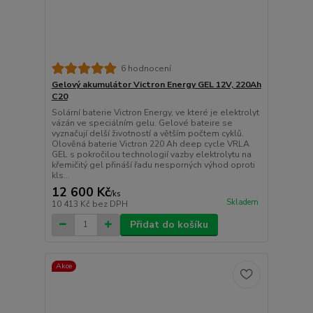
6 hodnocení
Gelový akumulátor Victron Energy GEL 12V, 220Ah
C20
Solární baterie Victron Energy, ve které je elektrolyt
vázán ve speciálním gelu. Gelové bateire se
vyznačují delší životností a větším počtem cyklů.
Olověná baterie Victron 220 Ah deep cycle VRLA
GEL s pokročilou technologií vazby elektrolytu na
křemičitý gel přináší řadu nesporných výhod oproti
kls...
12 600 Kč
/
ks
Skladem
10 413 Kč
bez DPH
Přidat do košíku
Akce