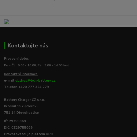
Kontaktujte nás
Provozní doba:
Po - Čt 9:00 - 16:00, Pá 9:00 - 14:00 hod
Kontaktní informace
e-mail
obchod@bch-battery.cz
Telefon +420 777 324 279
Battery Charger CZ s.r.o.
Křtomil 157 (Přerov)
751 14 Dřevohostice
IČ: 29755069
DIČ: CZ29755069
Provozovatel je plátcem DPH