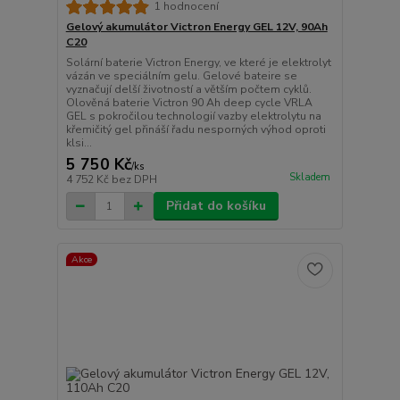
1 hodnocení
Gelový akumulátor Victron Energy GEL 12V, 90Ah
C20
Solární baterie Victron Energy, ve které je elektrolyt
vázán ve speciálním gelu. Gelové bateire se
vyznačují delší životností a větším počtem cyklů.
Olověná baterie Victron 90 Ah deep cycle VRLA
GEL s pokročilou technologií vazby elektrolytu na
křemičitý gel přináší řadu nesporných výhod oproti
klsi...
5 750 Kč
/
ks
Skladem
4 752 Kč
bez DPH
Přidat do košíku
Akce