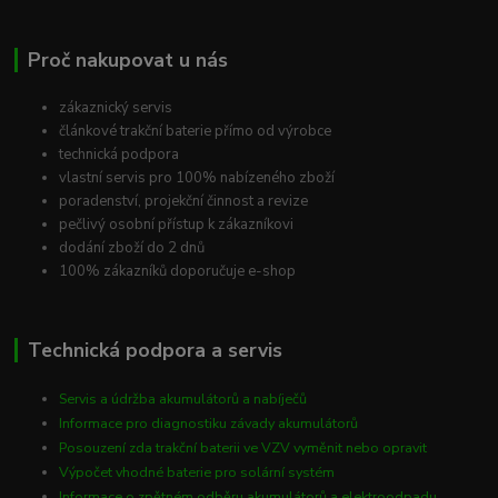
Proč nakupovat u nás
zákaznický servis
článkové trakční baterie přímo od výrobce
technická podpora
vlastní servis pro 100% nabízeného zboží
poradenství, projekční činnost a revize
pečlivý osobní přístup k zákazníkovi
dodání zboží do 2 dnů
100% zákazníků doporučuje e-shop
Technická podpora a servis
Servis a údržba akumulátorů a nabíječů
Informace pro diagnostiku závady akumulátorů
Posouzení zda trakční baterii ve VZV vyměnit nebo opravit
Výpočet vhodné baterie pro solární systém
Informace o zpětném odběru akumulátorů a elektroodpadu