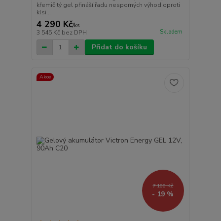
křemičitý gel přináší řadu nesporných výhod oproti
klsi...
4 290 Kč
/
ks
Skladem
3 545 Kč
bez DPH
Přidat do košíku
Akce
7 100 Kč
- 19 %