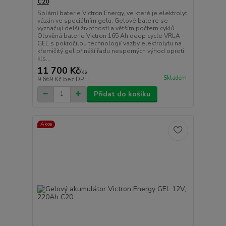
C20
Solární baterie Victron Energy, ve které je elektrolyt
vázán ve speciálním gelu. Gelové bateire se
vyznačují delší životností a větším počtem cyklů.
Olověná baterie Victron 165 Ah deep cycle VRLA
GEL s pokročilou technologií vazby elektrolytu na
křemičitý gel přináší řadu nesporných výhod oproti
kls...
11 700 Kč
/
ks
Skladem
9 669 Kč
bez DPH
Přidat do košíku
Akce